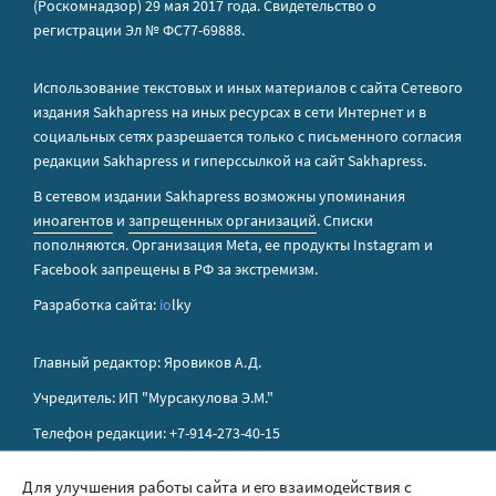
(Роскомнадзор) 29 мая 2017 года. Свидетельство о
регистрации Эл № ФС77-69888.
Использование текстовых и иных материалов с сайта Сетевого
издания Sakhapress на иных ресурсах в сети Интернет и в
социальных сетях разрешается только с письменного согласия
редакции Sakhapress и гиперссылкой на сайт Sakhapress.
В сетевом издании Sakhapress возможны упоминания
иноагентов
и
запрещенных организаций
. Списки
пополняются. Организация Metа, ее продукты Instagram и
Facebook запрещены в РФ за экстремизм.
Разработка сайта:
io
lky
Главный редактор: Яровиков А.Д.
Учредитель: ИП "Мурсакулова Э.М."
Телефон редакции: +7-914-273-40-15
E-mail редакции: sakhapress@mail.ru
Для улучшения работы сайта и его взаимодействия с