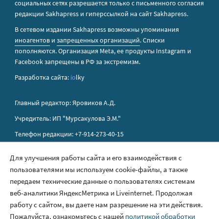
социальных сетях разрешается только с письменного согласия
редакции Sakhapress и гиперссылкой на сайт Sakhapress.
В сетевом издании Sakhapress возможны упоминания
иноагентов
и
запрещенных организаций
. Списки
пополняются. Организация Metа, ее продукты Instagram и
Facebook запрещены в РФ за экстремизм.
Разработка сайта:
io
lky
Главный редактор: Яровиков А.Д.
Учредитель: ИП "Мурсакулова Э.М."
Телефон редакции: +7-914-273-40-15
E-mail редакции: sakhapress@mail.ru
Для улучшения работы сайта и его взаимодействия с
пользователями мы используем cookie-файлы, а также
Правила сайта
передаем технические данные о пользователях системам
Политика обработки персональных данных
веб-аналитики ЯндексМетрика и Liveinternet. Продолжая
работу с сайтом, вы даете нам разрешение на эти действия.
Размещение рекламы
Пожалуйста, ознакомьтесь с нашей
политикой обработки