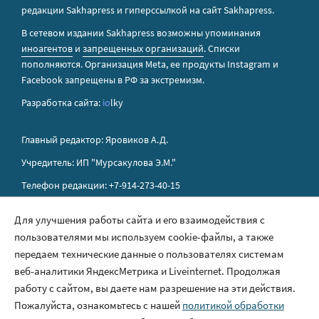
редакции Sakhapress и гиперссылкой на сайт Sakhapress.
В сетевом издании Sakhapress возможны упоминания
иноагентов
и
запрещенных организаций
. Списки
пополняются. Организация Metа, ее продукты Instagram и
Facebook запрещены в РФ за экстремизм.
Разработка сайта:
io
lky
Главный редактор: Яровиков А.Д.
Учредитель: ИП "Мурсакулова Э.М."
Телефон редакции: +7-914-273-40-15
E-mail редакции: sakhapress@mail.ru
Для улучшения работы сайта и его взаимодействия с
пользователями мы используем cookie-файлы, а также
Правила сайта
передаем технические данные о пользователях системам
Политика обработки персональных данных
веб-аналитики ЯндексМетрика и Liveinternet. Продолжая
работу с сайтом, вы даете нам разрешение на эти действия.
Размещение рекламы
Пожалуйста, ознакомьтесь с нашей
политикой обработки
Контакты