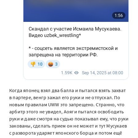
Когда японец взял два балла и пытался взять захват
в партере, венгр зажал его руки и не отпускал. По
новым правилам UWW это запрещено. Странно, что
арбитр этого не увидел, Аояги пытался освободить
руки и даже смотря на судью показывал ему, что руки
закованы, сделать прием он не может и тут Мусукаев
с разворота ударяет японского борца и потом ещё