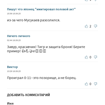
Пишут что японец "имитировал половой акт"
15:39 15.09.25
из-за чего Мусукаев разозлился.
2
Ничего личного
02:44 16.09.25
Завур, красавчик! Тигр и защита броня! Берите
пример! 👍💪🤝✊👏👏👏
0
Виктор
13:29 16.09.25
Проиграл 0-11--это позорище, а не борец.
0
ДОБАВИТЬ КОММЕНТАРИЙ
Имя