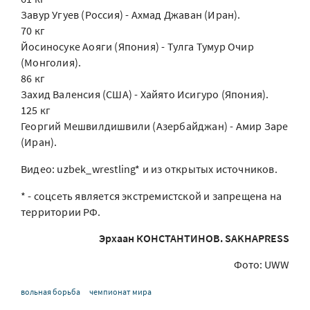
Завур Угуев (Россия) - Ахмад Джаван (Иран).
70 кг
Йосиносуке Аояги (Япония) - Тулга Тумур Очир
(Монголия).
86 кг
Захид Валенсия (США) - Хайято Исигуро (Япония).
125 кг
Георгий Мешвилдишвили (Азербайджан) - Амир Заре
(Иран).
Видео: uzbek_wrestling* и из открытых источников.
* - соцсеть является экстремистской и запрещена на
территории РФ.
Эрхаан КОНСТАНТИНОВ. SAKHAPRESS
Фото: UWW
вольная борьба
чемпионат мира