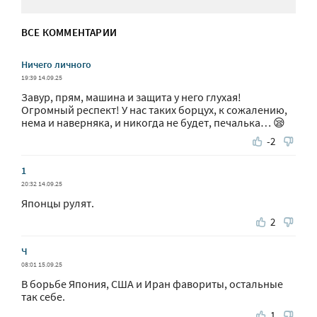
ВСЕ КОММЕНТАРИИ
Ничего личного
19:39 14.09.25
Завур, прям, машина и защита у него глухая!
Огромный респект! У нас таких борцух, к сожалению,
нема и наверняка, и никогда не будет, печалька… 😪
-2
1
20:32 14.09.25
Японцы рулят.
2
Ч
08:01 15.09.25
В борьбе Япония, США и Иран фавориты, остальные
так себе.
1