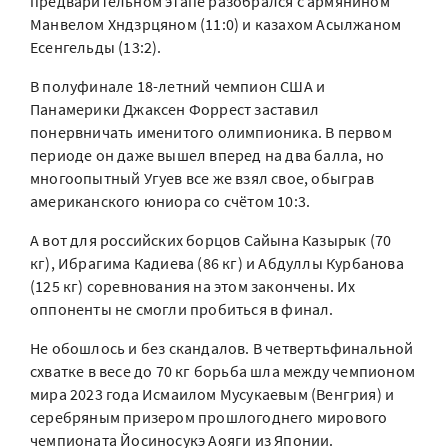
предварительном этапе разобрался с армянином
Манвелом Хндзрцяном (11:0) и казахом Асылжаном
Есенгельды (13:2).
В полуфинале 18-летний чемпион США и
Панамерики Джаксен Форрест заставил
понервничать именитого олимпионика. В первом
периоде он даже вышел вперед на два балла, но
многоопытный Угуев все же взял свое, обыграв
американского юниора со счётом 10:3.
А вот для российских борцов Сайына Казырык (70
кг), Ибрагима Кадиева (86 кг) и Абдуллы Курбанова
(125 кг) соревнования на этом закончены. Их
оппоненты не смогли пробиться в финал.
Не обошлось и без скандалов. В четвертьфинальной
схватке в весе до 70 кг борьба шла между чемпионом
мира 2023 года Исмаилом Мусукаевым (Венгрия) и
серебряным призером прошлогоднего мирового
чемпионата Йосиносукэ Аояги из Японии.