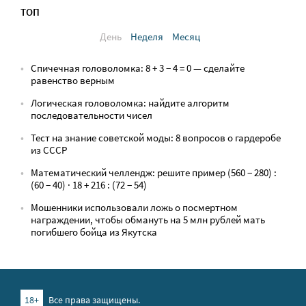
ТОП
День
Неделя
Месяц
Спичечная головоломка: 8 + 3 − 4 = 0 — сделайте
равенство верным
Логическая головоломка: найдите алгоритм
последовательности чисел
Тест на знание советской моды: 8 вопросов о гардеробе
из СССР
Математический челлендж: решите пример (560 − 280) :
(60 − 40) · 18 + 216 : (72 − 54)
Мошенники использовали ложь о посмертном
награждении, чтобы обмануть на 5 млн рублей мать
погибшего бойца из Якутска
18+
Все права защищены.