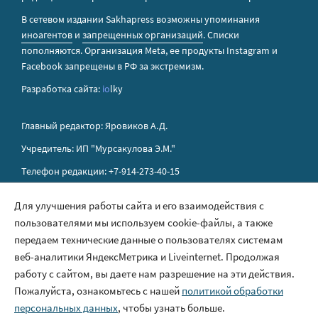
В сетевом издании Sakhapress возможны упоминания
иноагентов
и
запрещенных организаций
. Списки
пополняются. Организация Metа, ее продукты Instagram и
Facebook запрещены в РФ за экстремизм.
Разработка сайта:
io
lky
Главный редактор: Яровиков А.Д.
Учредитель: ИП "Мурсакулова Э.М."
Телефон редакции: +7-914-273-40-15
E-mail редакции: sakhapress@mail.ru
Для улучшения работы сайта и его взаимодействия с
пользователями мы используем cookie-файлы, а также
Правила сайта
передаем технические данные о пользователях системам
Политика обработки персональных данных
веб-аналитики ЯндексМетрика и Liveinternet. Продолжая
работу с сайтом, вы даете нам разрешение на эти действия.
Размещение рекламы
Пожалуйста, ознакомьтесь с нашей
политикой обработки
Контакты
персональных данных
, чтобы узнать больше.