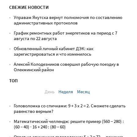
СВЕЖИЕ НОВОСТИ
Управам Якутска вернут полномочия по составлению
административных протоколов
График ремонтных работ энергетиков на период с 7
августа по 22 августа
Обновленный личный кабинет ДЭК: как
зарегистрироваться и что изменилось
Алексей Колодезников совершил рабочую поездку в
Олекминский район
ТОП
День
Неделя
Месяц
Головоломка со спичками: 9 + 3 х 2 = 2. Сможете сделать
равенство верным?
Математический челлендж: решите пример (560 − 280) :
(60 − 40) · 16 + 240 : (80 − 60)
Ответ на спичечную головоломка: 5 + 2 = 72 — решение