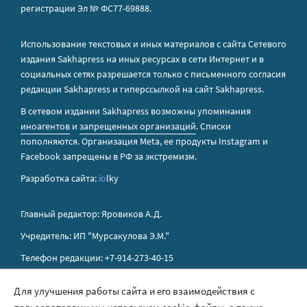
регистрации Эл № ФС77-69888.
Использование текстовых и иных материалов с сайта Сетевого
издания Sakhapress на иных ресурсах в сети Интернет и в
социальных сетях разрешается только с письменного согласия
редакции Sakhapress и гиперссылкой на сайт Sakhapress.
В сетевом издании Sakhapress возможны упоминания
иноагентов
и
запрещенных организаций
. Списки
пополняются. Организация Metа, ее продукты Instagram и
Facebook запрещены в РФ за экстремизм.
Разработка сайта:
io
lky
Главный редактор: Яровиков А.Д.
Учредитель: ИП "Мурсакулова Э.М."
Телефон редакции: +7-914-273-40-15
E-mail редакции: sakhapress@mail.ru
Для улучшения работы сайта и его взаимодействия с