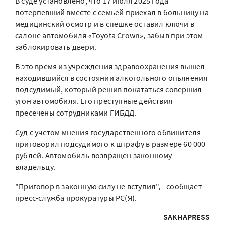
В суде установлено, что 17 июля 2025 года
потерпевший вместе с семьей приехал в больницу на
медицинский осмотр и в спешке оставил ключи в
салоне автомобиля «Toyota Crown», забыв при этом
заблокировать двери.
В это время из учреждения здравоохранения вышел
находившийся в состоянии алкогольного опьянения
подсудимый, который решив покататься совершил
угон автомобиля. Его преступные действия
пресечены сотрудниками ГИБДД.
Суд с учетом мнения государственного обвинителя
приговорил подсудимого к штрафу в размере 60 000
рублей. Автомобиль возвращен законному
владельцу.
"Приговор в законную силу не вступил", - сообщает
пресс-служба прокуратуры РС(Я).
SAKHAPRESS