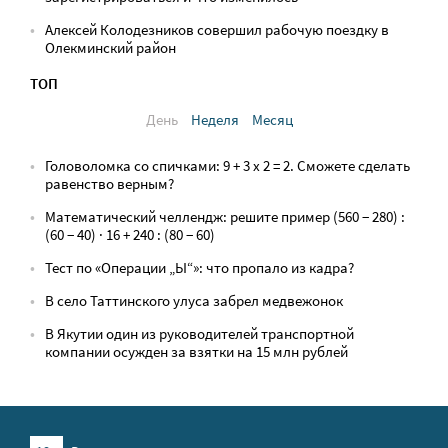
Алексей Колодезников совершил рабочую поездку в
Олекминский район
ТОП
День
Неделя
Месяц
Головоломка со спичками: 9 + 3 х 2 = 2. Сможете сделать
равенство верным?
Математический челлендж: решите пример (560 − 280) :
(60 − 40) · 16 + 240 : (80 − 60)
Тест по «Операции „Ы“»: что пропало из кадра?
В село Таттинского улуса забрел медвежонок
В Якутии один из руководителей транспортной
компании осужден за взятки на 15 млн рублей