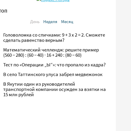
ТОП
День
Неделя
Месяц
Головоломка со спичками: 9 + 3 х 2 = 2. Сможете
сделать равенство верным?
Математический челлендж: решите пример
(560 − 280) : (60 − 40) · 16 + 240 : (80 − 60)
Тест по «Операции „Ы“»: что пропало из кадра?
В село Таттинского улуса забрел медвежонок
В Якутии один из руководителей
транспортной компании осужден за взятки на
15 млн рублей