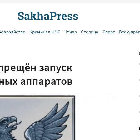
ое хозяйство
Криминал и ЧС
Чтиво
Столица
Спорт
Все о пра
апрещён запуск
ных аппаратов