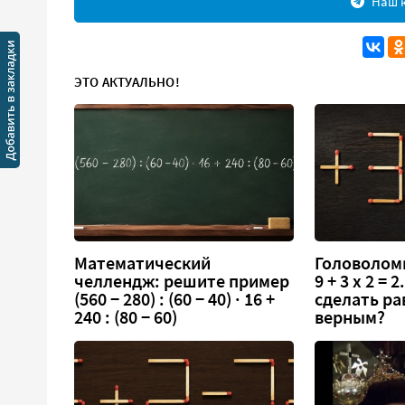
Наш к
ЭТО АКТУАЛЬНО!
Математический
Головоломк
челлендж: решите пример
9 + 3 х 2 =
(560 − 280) : (60 − 40) · 16 +
сделать ра
240 : (80 − 60)
верным?