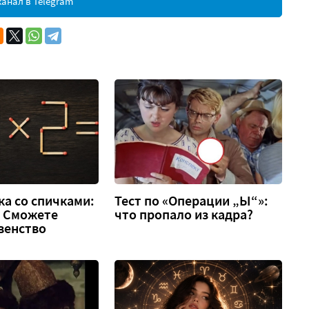
анал в Telegram
а со спичками:
Тест по «Операции „Ы“»:
 2. Сможете
что пропало из кадра?
венство