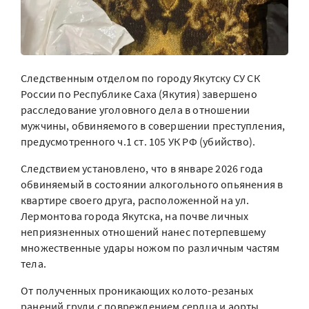
Следственным отделом по городу Якутску СУ СК
России по Республике Саха (Якутия) завершено
расследование уголовного дела в отношении
мужчины, обвиняемого в совершении преступления,
предусмотренного ч.1 ст. 105 УК РФ (убийство).
Следствием установлено, что в январе 2026 года
обвиняемый в состоянии алкогольного опьянения в
квартире своего друга, расположенной на ул.
Лермонтова города Якутска, на почве личных
неприязненных отношений нанес потерпевшему
множественные удары ножом по различным частям
тела.
От полученных проникающих колото-резаных
ранений груди с повреждением сердца и аорты