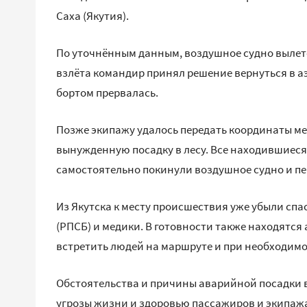
Саха (Якутия).
По уточнённым данным, воздушное судно вылете
взлёта командир принял решение вернуться в аэ
бортом прервалась.
Позже экипажу удалось передать координаты ме
вынужденную посадку в лесу. Все находившиеся
самостоятельно покинули воздушное судно и пе
Из Якутска к месту происшествия уже убыли сп
(РПСБ) и медики. В готовности также находятс
встретить людей на маршруте и при необходимо
Обстоятельства и причины аварийной посадки
угрозы жизни и здоровью пассажиров и экипажа