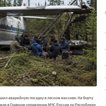
ршил аварийную посадку в лесном массиве. На борту
щили в Главном управлении МЧС России по Республике