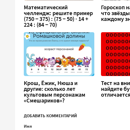
Математический
Гороскоп на
челлендж: решите пример
что звёзды
(750 − 375) : (75 − 50) · 14 +
каждому зн
224 : (84 − 70)
Крош, Ёжик, Нюша и
Тест на вн
другие: сколько лет
найдите бу
культовым персонажам
отличается
«Смешариков»?
ДОБАВИТЬ КОММЕНТАРИЙ
Имя