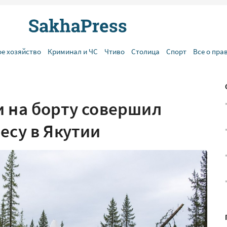
ое хозяйство
Криминал и ЧС
Чтиво
Столица
Спорт
Все о пра
и на борту совершил
есу в Якутии