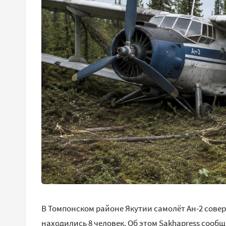
В Томпонском районе Якутии самолёт Ан-2 сове
находились 8 человек. Об этом Sakhapress сооб