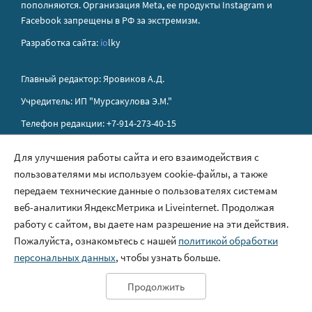
пополняются. Организация Metа, ее продукты Instagram и
Facebook запрещены в РФ за экстремизм.
Разработка сайта:
io
lky
Главный редактор: Яровиков А.Д.
Учредитель: ИП "Мурсакулова Э.М."
Телефон редакции: +7-914-273-40-15
E-mail редакции: sakhapress@mail.ru
Для улучшения работы сайта и его взаимодействия с
пользователями мы используем cookie-файлы, а также
Правила сайта
передаем технические данные о пользователях системам
Политика обработки персональных данных
веб-аналитики ЯндексМетрика и Liveinternet. Продолжая
работу с сайтом, вы даете нам разрешение на эти действия.
Размещение рекламы
Пожалуйста, ознакомьтесь с нашей
политикой обработки
Контакты
персональных данных
, чтобы узнать больше.
Продолжить