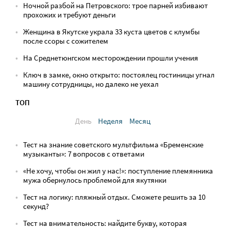
Ночной разбой на Петровского: трое парней избивают
прохожих и требуют деньги
Женщина в Якутске украла 33 куста цветов с клумбы
после ссоры с сожителем
На Среднетюнгском месторождении прошли учения
Ключ в замке, окно открыто: постоялец гостиницы угнал
машину сотрудницы, но далеко не уехал
ТОП
День
Неделя
Месяц
Тест на знание советского мультфильма «Бременские
музыканты»: 7 вопросов с ответами
«Не хочу, чтобы он жил у нас!»: поступление племянника
мужа обернулось проблемой для якутянки
Тест на логику: пляжный отдых. Сможете решить за 10
секунд?
Тест на внимательность: найдите букву, которая