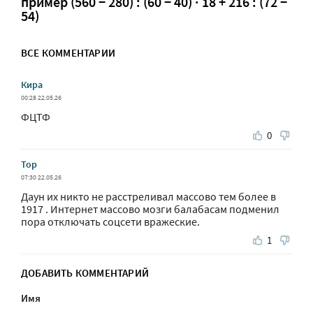
пример (560 − 280) : (60 − 40) · 18 + 216 : (72 −
54)
ВСЕ КОММЕНТАРИИ
Кира
00:28 22.05.26
ФЦТФ
0
Тор
07:30 22.05.26
Даун их никто не расстреливал массово тем более в
1917 . Интернет массово мозги балабасам подменил
пора отключать соцсети вражеские.
1
ДОБАВИТЬ КОММЕНТАРИЙ
Имя