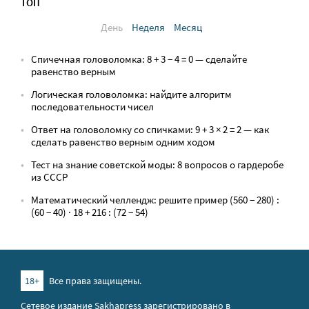
ТОП
День
Неделя
Месяц
Спичечная головоломка: 8 + 3 − 4 = 0 — сделайте
равенство верным
Логическая головоломка: найдите алгоритм
последовательности чисел
Ответ на головоломку со спичками: 9 + 3 × 2 = 2 — как
сделать равенство верным одним ходом
Тест на знание советской моды: 8 вопросов о гардеробе
из СССР
Математический челлендж: решите пример (560 − 280) :
(60 − 40) · 18 + 216 : (72 − 54)
18+
Все права защищены.
Сетевое издание Sakhapress зарегистрировано в