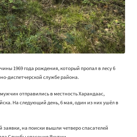
ны 1969 года рождения, который пропал в лесу 6
рно-диспетчерской службе района.
 мужчин отправились в местность Харандаас,
ска. На следующий день, 6 мая, один из них ушёл в
й заявки, на поиски вышли четверо спасателей
яда Службы спасения Якутии.