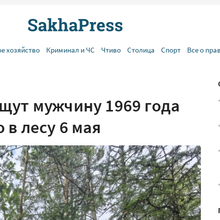
ое хозяйство
Криминал и ЧС
Чтиво
Столица
Спорт
Все о пра
щут мужчину 1969 года
в лесу 6 мая