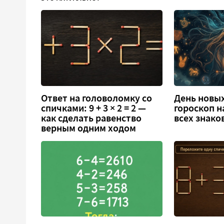
Ответ на головоломку со
День новых
спичками: 9 + 3 × 2 = 2 —
гороскоп н
как сделать равенство
всех знако
верным одним ходом