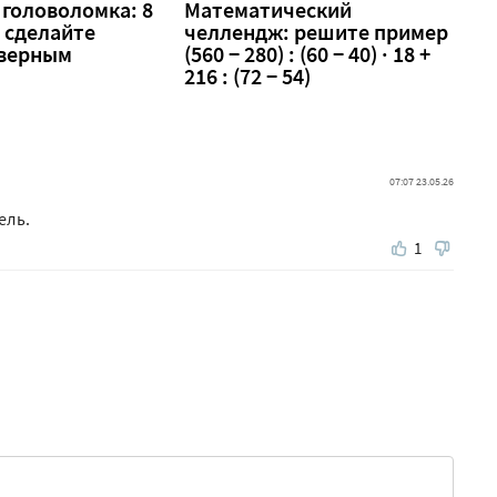
головоломка: 8
Математический
 — сделайте
челлендж: решите пример
 верным
(560 − 280) : (60 − 40) · 18 +
216 : (72 − 54)
07:07 23.05.26
ель.
1