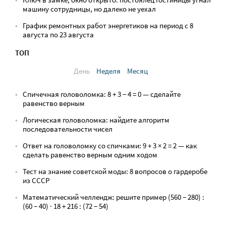
машину сотрудницы, но далеко не уехал
График ремонтных работ энергетиков на период с 8
августа по 23 августа
ТОП
День
Неделя
Месяц
Спичечная головоломка: 8 + 3 − 4 = 0 — сделайте
равенство верным
Логическая головоломка: найдите алгоритм
последовательности чисел
Ответ на головоломку со спичками: 9 + 3 × 2 = 2 — как
сделать равенство верным одним ходом
Тест на знание советской моды: 8 вопросов о гардеробе
из СССР
Математический челлендж: решите пример (560 − 280) :
(60 − 40) · 18 + 216 : (72 − 54)