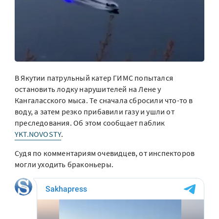
В Якутии патрульный катер ГИМС попытался
остановить лодку нарушителей на Лене у
Кангаласского мыса. Те сначала сбросили что-то в
воду, а затем резко прибавили газу и ушли от
преследования. Об этом сообщает паблик
YKT.NOVOSTY
.
Судя по комментариям очевидцев, от инспекторов
могли уходить браконьеры.