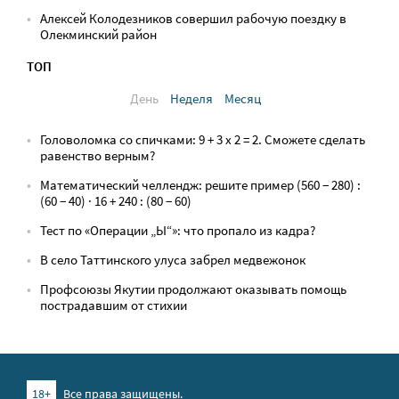
Алексей Колодезников совершил рабочую поездку в
Олекминский район
ТОП
День
Неделя
Месяц
Головоломка со спичками: 9 + 3 х 2 = 2. Сможете сделать
равенство верным?
Математический челлендж: решите пример (560 − 280) :
(60 − 40) · 16 + 240 : (80 − 60)
Тест по «Операции „Ы“»: что пропало из кадра?
В село Таттинского улуса забрел медвежонок
Профсоюзы Якутии продолжают оказывать помощь
пострадавшим от стихии
18+
Все права защищены.