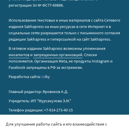
регистрации Эл № ФС77-69888.
Использование текстовых и иных материалов с сайта Сетевого
издания Sakhapress на иных ресурсах в сети Интернет и в
социальных сетях разрешается только с письменного согласия
редакции Sakhapress и гиперссылкой на сайт Sakhapress.
В сетевом издании Sakhapress возможны упоминания
иноагентов
и
запрещенных организаций
. Списки
пополняются. Организация Metа, ее продукты Instagram и
Facebook запрещены в РФ за экстремизм.
Разработка сайта:
io
lky
Главный редактор: Яровиков А.Д.
Учредитель: ИП "Мурсакулова Э.М."
Телефон редакции: +7-914-273-40-15
E-mail редакции: sakhapress@mail.ru
Для улучшения работы сайта и его взаимодействия с