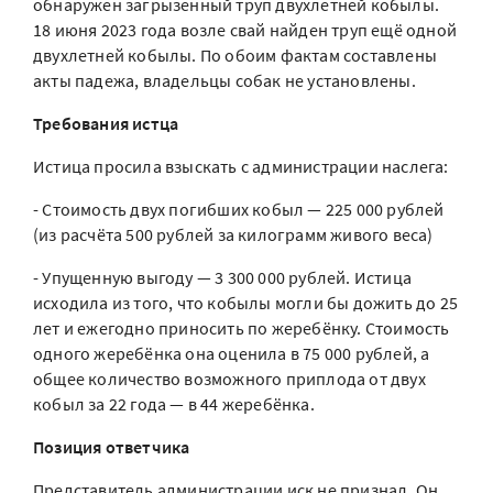
обнаружен загрызенный труп двухлетней кобылы.
18 июня 2023 года возле свай найден труп ещё одной
двухлетней кобылы. По обоим фактам составлены
акты падежа, владельцы собак не установлены.
Требования истца
Истица просила взыскать с администрации наслега:
- Стоимость двух погибших кобыл — 225 000 рублей
(из расчёта 500 рублей за килограмм живого веса)
- Упущенную выгоду — 3 300 000 рублей. Истица
исходила из того, что кобылы могли бы дожить до 25
лет и ежегодно приносить по жеребёнку. Стоимость
одного жеребёнка она оценила в 75 000 рублей, а
общее количество возможного приплода от двух
кобыл за 22 года — в 44 жеребёнка.
Позиция ответчика
Представитель администрации иск не признал. Он