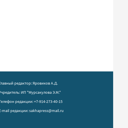
Главный редактор: Яровиков А.Д.
Учредитель: ИП "Мурсакулова Э.М."
Телефон редакции: +7-914-273-40-15
E-mail редакции: sakhapress@mail.ru