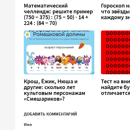
Математический
Гороскоп на
челлендж: решите пример
что звёзды
(750 − 375) : (75 − 50) · 14 +
каждому зн
224 : (84 − 70)
Крош, Ёжик, Нюша и
Тест на вн
другие: сколько лет
найдите бу
культовым персонажам
отличается
«Смешариков»?
ДОБАВИТЬ КОММЕНТАРИЙ
Имя