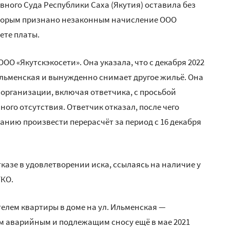
ного Суда Республики Саха (Якутия) оставила без
оторым признано незаконным начисление ООО
ете платы.
ООО «Якутскэкосети». Она указала, что с декабря 2022
Ильменская и вынужденно снимает другое жильё. Она
организации, включая ответчика, с просьбой
ного отсутствия. Ответчик отказал, после чего
анию произвести перерасчёт за период с 16 декабря
тказе в удовлетворении иска, ссылаясь на наличие у
ТКО.
елем квартиры в доме на ул. Ильменская —
 аварийным и подлежащим сносу ещё в мае 2021