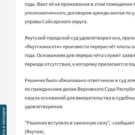
года. Факт её не проживания в этом помещении
уполномоченного, договором аренды жилья по ул.
управы Сайсарского округа.
Якутский городской суд удовлетворил иск, при
«Якутскэкосети» произвести перерасчёт платы за
года. Основанием для перерасчёта служит заяв
периода отсутствия, к которому прилагаются 
Решение было обжаловано ответчиком в суд ап
по гражданским делам Верховного Суда Республи
нашла оснований для вмешательства в судебный 
удовлетворения.
"Решение вступило в законную силу", -сообщае
(Якутия).