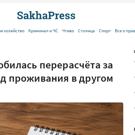
ое хозяйство
Криминал и ЧС
Чтиво
Столица
Спорт
Все о пра
обилась перерасчёта за
од проживания в другом