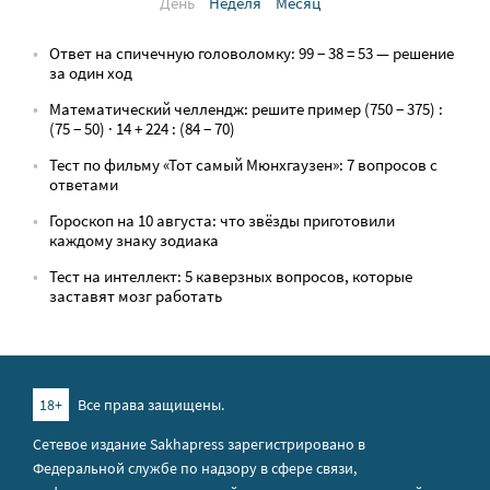
День
Неделя
Месяц
Ответ на спичечную головоломку: 99 − 38 = 53 — решение
за один ход
Математический челлендж: решите пример (750 − 375) :
(75 − 50) · 14 + 224 : (84 − 70)
Тест по фильму «Тот самый Мюнхгаузен»: 7 вопросов с
ответами
Гороскоп на 10 августа: что звёзды приготовили
каждому знаку зодиака
Тест на интеллект: 5 каверзных вопросов, которые
заставят мозг работать
18+
Все права защищены.
Сетевое издание Sakhapress зарегистрировано в
Федеральной службе по надзору в сфере связи,