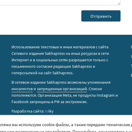
Использование текстовых и иных материалов с сайта
Сетевого издания Sakhapress на иных ресурсах в сети
Интернет и в социальных сетях разрешается только с
письменного согласия редакции Sakhapress и
гиперссылкой на сайт Sakhapress.
В сетевом издании Sakhapress возможны упоминания
иноагентов
и
запрещенных организаций
. Списки
пополняются. Организация Metа, ее продукты Instagram и
Facebook запрещены в РФ за экстремизм.
Разработка сайта:
io
lky
елями мы используем cookie-файлы, а также передаем технические
аете нам разрешение на эти действия. Пожалуйста, ознакомьтесь с 