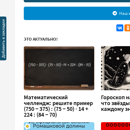
Наш к
ЭТО АКТУАЛЬНО!
Математический
Гороскоп на
челлендж: решите пример
что звёзды
(750 − 375) : (75 − 50) · 14 +
каждому зн
224 : (84 − 70)