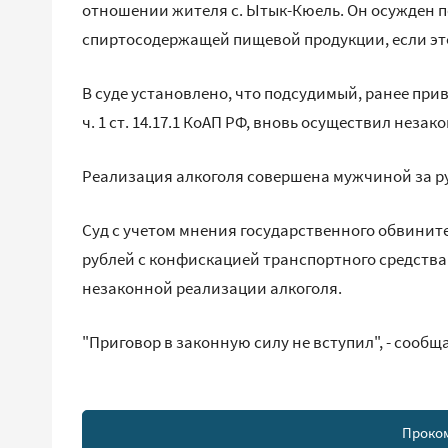
отношении жителя с. Ытык-Кюель. Он осужден по
спиртосодержащей пищевой продукции, если эт
В суде установлено, что подсудимый, ранее пр
ч. 1 ст. 14.17.1 КоАП РФ, вновь осуществил не
Реализация алкоголя совершена мужчиной за ру
Суд с учетом мнения государственного обвините
рублей с конфискацией транспортного средства 
незаконной реализации алкоголя.
"Приговор в законную силу не вступил", - сообщ
Проко