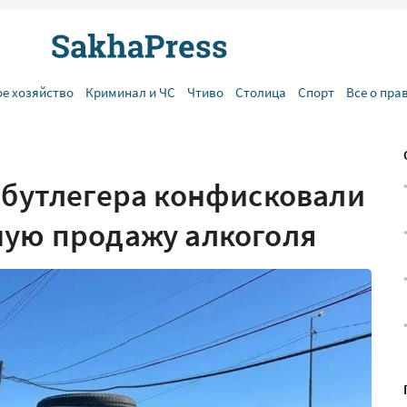
ое хозяйство
Криминал и ЧС
Чтиво
Столица
Спорт
Все о пра
у бутлегера конфисковали
ную продажу алкоголя