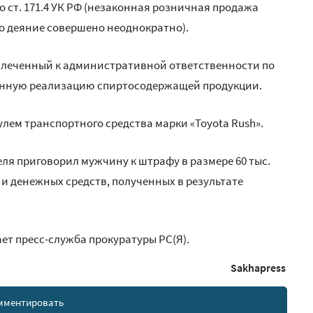
 ст. 171.4 УК РФ (незаконная розничная продажа
о деяние совершено неоднократно).
ивлеченный к административной ответственности по
законную реализацию спиртосодержащей продукции.
лем транспортного средства марки «Toyota Rush».
ля приговорил мужчину к штрафу в размере 60 тыс.
и денежных средств, полученных в результате
ает пресс-служба прокуратуры РС(Я).
Sakhapress
мментировать