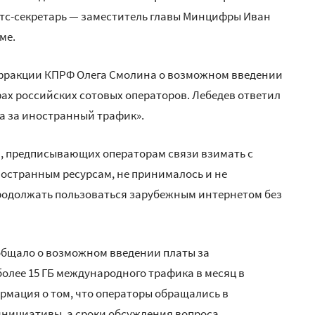
атс-секретарь — заместитель главы Минцифры Иван
ме.
 фракции КПРФ Олега Смолина о возможном введении
ах российских сотовых операторов. Лебедев ответил
та за иностранный трафик».
, предписывающих операторам связи взимать с
ностранным ресурсам, не принималось и не
продолжать пользоваться зарубежным интернетом без
ообщало о возможном введении платы за
олее 15 ГБ международного трафика в месяц в
рмация о том, что операторы обращались в
инициативы, а сроки обсуждения вопроса