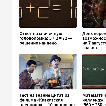
Ответ на спичечную
День перем
головоломка: 5 + 2 = 72 —
возможнос
решение найдено
на 7 август
знаков
Тест на знание цитат из
Математич
фильма «Кавказская
челлендж:
пленница» — 10 вопросов с
(560 − 280) :