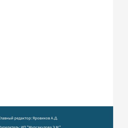
Главный редактор: Яровиков А.Д.
Учредитель: ИП "Мурсакулова Э.М."