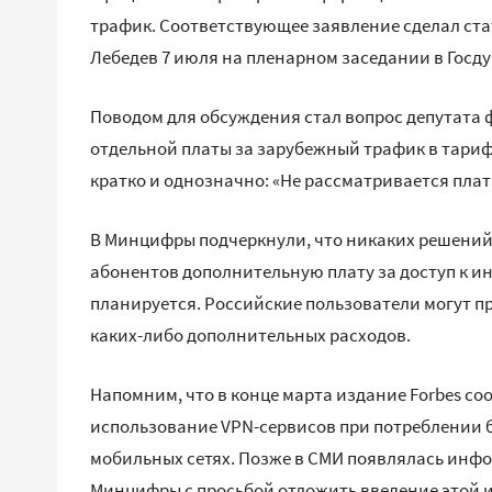
трафик. Соответствующее заявление сделал ст
Лебедев 7 июля на пленарном заседании в Госду
Поводом для обсуждения стал вопрос депутата
отдельной платы за зарубежный трафик в тариф
кратко и однозначно: «Не рассматривается пла
В Минцифры подчеркнули, что никаких решений
абонентов дополнительную плату за доступ к и
планируется. Российские пользователи могут 
каких-либо дополнительных расходов.
Напомним, что в конце марта издание Forbes с
использование VPN-сервисов при потреблении б
мобильных сетях. Позже в СМИ появлялась инфо
Минцифры с просьбой отложить введение этой 