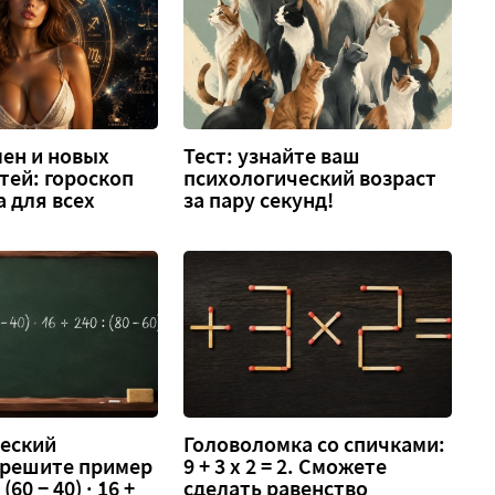
ен и новых
Тест: узнайте ваш
тей: гороскоп
психологический возраст
а для всех
за пару секунд!
еский
Головоломка со спичками:
 решите пример
9 + 3 х 2 = 2. Сможете
 (60 − 40) · 16 +
сделать равенство