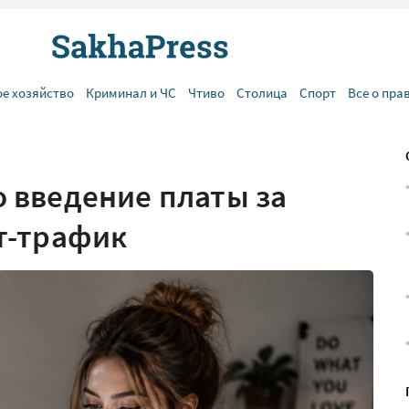
ое хозяйство
Криминал и ЧС
Чтиво
Столица
Спорт
Все о пра
 введение платы за
т-трафик