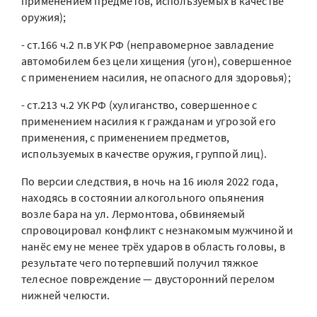
применением предметов, используемых в качестве
оружия);
- ст.166 ч.2 п.в УК РФ (неправомерное завладение
автомобилем без цели хищения (угон), совершенное
с применением насилия, не опасного для здоровья);
- ст.213 ч.2 УК РФ (хулиганство, совершенное с
применением насилия к гражданам и угрозой его
применения, с применением предметов,
используемых в качестве оружия, группой лиц).
По версии следствия, в ночь на 16 июля 2022 года,
находясь в состоянии алкогольного опьянения
возле бара на ул. Лермонтова, обвиняемый
спровоцировал конфликт с незнакомым мужчиной и
нанёс ему не менее трёх ударов в область головы, в
результате чего потерпевший получил тяжкое
телесное повреждение — двусторонний перелом
нижней челюсти.