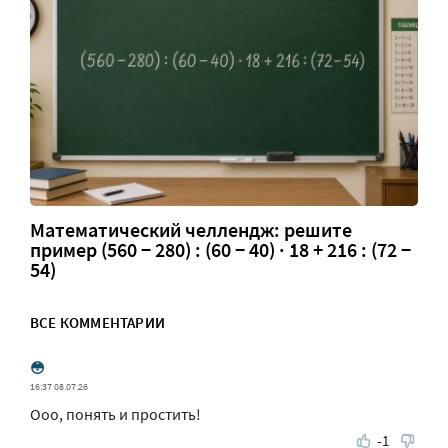
Математический челлендж: решите
пример (560 − 280) : (60 − 40) · 18 + 216 : (72 −
54)
ВСЕ КОММЕНТАРИИ
😳
16:37 08.07.26
Ооо, понять и простить!
-1