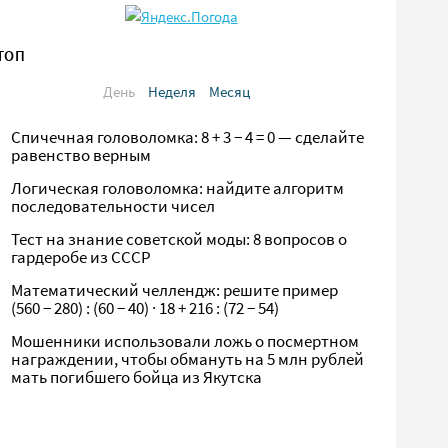
ТОП
День
Неделя
Месяц
Спичечная головоломка: 8 + 3 − 4 = 0 — сделайте
равенство верным
Логическая головоломка: найдите алгоритм
последовательности чисел
Тест на знание советской моды: 8 вопросов о
гардеробе из СССР
Математический челлендж: решите пример
(560 − 280) : (60 − 40) · 18 + 216 : (72 − 54)
Мошенники использовали ложь о посмертном
награждении, чтобы обмануть на 5 млн рублей
мать погибшего бойца из Якутска