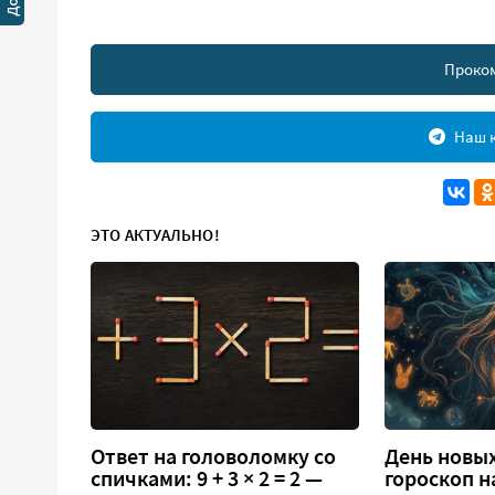
Проко
Наш к
ЭТО АКТУАЛЬНО!
Ответ на головоломку со
День новых
спичками: 9 + 3 × 2 = 2 —
гороскоп н