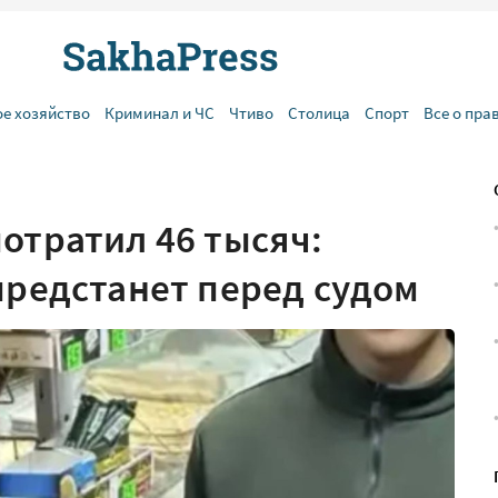
ое хозяйство
Криминал и ЧС
Чтиво
Столица
Спорт
Все о пра
отратил 46 тысяч:
предстанет перед судом