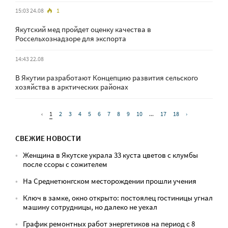
15:03 24.08
1
Якутский мед пройдет оценку качества в
Россельхознадзоре для экспорта
14:43 22.08
В Якутии разработают Концепцию развития сельского
хозяйства в арктических районах
‹
1
2
3
4
5
6
7
8
9
10
...
17
18
›
СВЕЖИЕ НОВОСТИ
Женщина в Якутске украла 33 куста цветов с клумбы
после ссоры с сожителем
На Среднетюнгском месторождении прошли учения
Ключ в замке, окно открыто: постоялец гостиницы угнал
машину сотрудницы, но далеко не уехал
График ремонтных работ энергетиков на период с 8