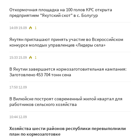
Откормочная площадка на 100 голов КРС открыта
предприятием "Якутский скот" в с. Болугур
14:09 19.09
1
Якутян приглашают принять участие во Всероссийском
конкурсе молодых управленцев «Лидеры села»
15:33 15.09
1
В Якутии завершается кормозаготовительная кампания:
Заготовлено 453 704 тонн сена
17:50 12.09
В Вилюйске построят современный жилой квартал для
работников сельского хозяйства
10:44 12.09
Хозяйства шести районов республики перевыполнили
план по кормозаготовке