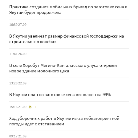
Практика создания мобильных бригад по заготовке сена в
Якутии будет продолжена
16:39 27.09
В Якутии увеличат размер финансовой господдержки на
строительство конебаз
11:41 26.09
В селе Хоробут Мегино-Кангаласского улуса открыли
новое здание молочного цеха
13:28 22.09
В Якутии план по заготовке сена выполнен на 99%
15:16 21.09
1
Ход уборочных работ в Якутии из-за неблагоприятной
погоды идет с отставанием
09:17 21.09