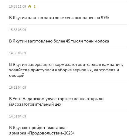
10:53 11.09
1
В Якутии план по заготовке сена выполнен на 97%
15:35 08.09
В Якутии заготовлено более 45 тысяч тонн молока
14:56 06.09
В Якутии завершается кормозаготовительная кампания,
хозяйства приступили к уборке зерновых, картофеля и
овощей
16:32 04.09
В Усть-Алданском улусе торжественно открыли
мясозаготовительный цех
14:01 04.09
В Якутске пройдет выставка-
ярмарка «Продовольствие-2023»