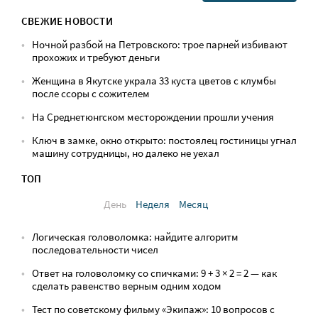
СВЕЖИЕ НОВОСТИ
Ночной разбой на Петровского: трое парней избивают
прохожих и требуют деньги
Женщина в Якутске украла 33 куста цветов с клумбы
после ссоры с сожителем
На Среднетюнгском месторождении прошли учения
Ключ в замке, окно открыто: постоялец гостиницы угнал
машину сотрудницы, но далеко не уехал
ТОП
День
Неделя
Месяц
Логическая головоломка: найдите алгоритм
последовательности чисел
Ответ на головоломку со спичками: 9 + 3 × 2 = 2 — как
сделать равенство верным одним ходом
Тест по советскому фильму «Экипаж»: 10 вопросов с