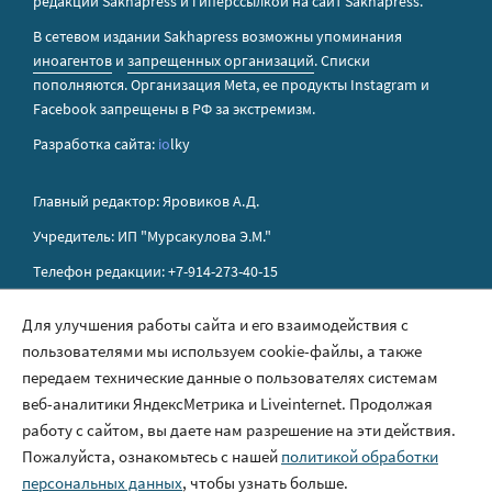
редакции Sakhapress и гиперссылкой на сайт Sakhapress.
В сетевом издании Sakhapress возможны упоминания
иноагентов
и
запрещенных организаций
. Списки
пополняются. Организация Metа, ее продукты Instagram и
Facebook запрещены в РФ за экстремизм.
Разработка сайта:
io
lky
Главный редактор: Яровиков А.Д.
Учредитель: ИП "Мурсакулова Э.М."
Телефон редакции: +7-914-273-40-15
E-mail редакции: sakhapress@mail.ru
Для улучшения работы сайта и его взаимодействия с
пользователями мы используем cookie-файлы, а также
Правила сайта
передаем технические данные о пользователях системам
Политика обработки персональных данных
веб-аналитики ЯндексМетрика и Liveinternet. Продолжая
работу с сайтом, вы даете нам разрешение на эти действия.
Размещение рекламы
Пожалуйста, ознакомьтесь с нашей
политикой обработки
Контакты
персональных данных
, чтобы узнать больше.