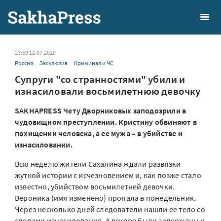
23:59 12.07.2020
Россия
Эксклюзив
Криминал и ЧС
Cупруги "со странностями" убили и
изнасиловали восьмилетнюю девочку
SAKHAPRESS Чету Дворниковых заподозрили в
чудовищном преступлении. Кристину обвиняют в
похищении человека, а ее мужа – в убийстве и
изнасиловании.
Всю неделю жители Сахалина ждали развязки
жуткой истории с исчезновением и, как позже стало
известно, убийством восьмилетней девочки.
Вероника (имя изменено) пропала в понедельник.
Через несколько дней следователи нашли ее тело со
следами изнасилования. А вскоре были задержаны и