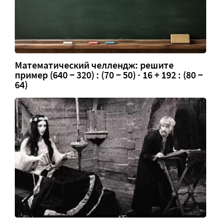
Математический челлендж: решите
пример (640 − 320) : (70 − 50) · 16 + 192 : (80 −
64)