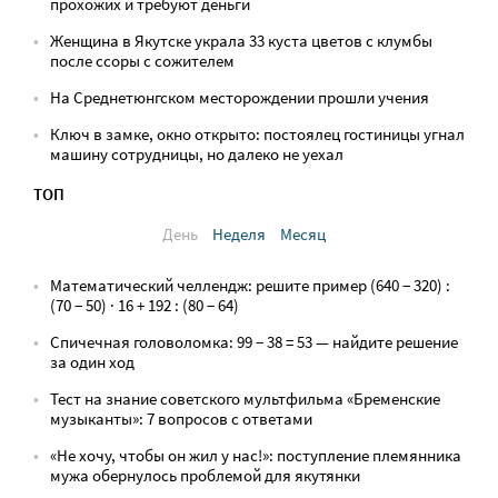
прохожих и требуют деньги
Женщина в Якутске украла 33 куста цветов с клумбы
после ссоры с сожителем
На Среднетюнгском месторождении прошли учения
Ключ в замке, окно открыто: постоялец гостиницы угнал
машину сотрудницы, но далеко не уехал
ТОП
День
Неделя
Месяц
Математический челлендж: решите пример (640 − 320) :
(70 − 50) · 16 + 192 : (80 − 64)
Спичечная головоломка: 99 − 38 = 53 — найдите решение
за один ход
Тест на знание советского мультфильма «Бременские
музыканты»: 7 вопросов с ответами
«Не хочу, чтобы он жил у нас!»: поступление племянника
мужа обернулось проблемой для якутянки