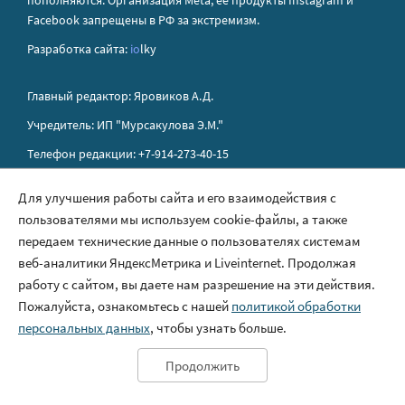
пополняются. Организация Metа, ее продукты Instagram и
Facebook запрещены в РФ за экстремизм.
Разработка сайта:
io
lky
Главный редактор: Яровиков А.Д.
Учредитель: ИП "Мурсакулова Э.М."
Телефон редакции: +7-914-273-40-15
E-mail редакции: sakhapress@mail.ru
Для улучшения работы сайта и его взаимодействия с
пользователями мы используем cookie-файлы, а также
Правила сайта
передаем технические данные о пользователях системам
Политика обработки персональных данных
веб-аналитики ЯндексМетрика и Liveinternet. Продолжая
работу с сайтом, вы даете нам разрешение на эти действия.
Размещение рекламы
Пожалуйста, ознакомьтесь с нашей
политикой обработки
Контакты
персональных данных
, чтобы узнать больше.
Продолжить