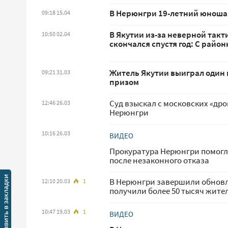
В Нерюнгри 19-летний юноша
09:18 15.04
В Якутии из-за неверной так
10:50 02.04
скончался спустя год: С райо
Житель Якутии выиграл один м
09:21 31.03
призом
Суд взыскал с московских «дро
12:46 26.03
Нерюнгри
10:16 26.03
ВИДЕО
Прокуратура Нерюнгри помогл
после незаконного отказа
В Нерюнгри завершили обновл
12:10 20.03
1
получили более 50 тысяч жите
10:47 19.03
1
ВИДЕО