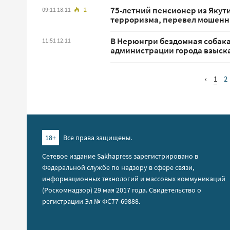
75-летний пенсионер из Якут
09:11 18.11
2
терроризма, перевел мошенни
В Нерюнгри бездомная собака
11:51 12.11
администрации города взыск
‹
1
2
18+
Все права защищены.
Сетевое издание Sakhapress зарегистрировано в
Федеральной службе по надзору в сфере связи,
информационных технологий и массовых коммуникаций
(Роскомнадзор) 29 мая 2017 года. Свидетельство о
регистрации Эл № ФС77-69888.