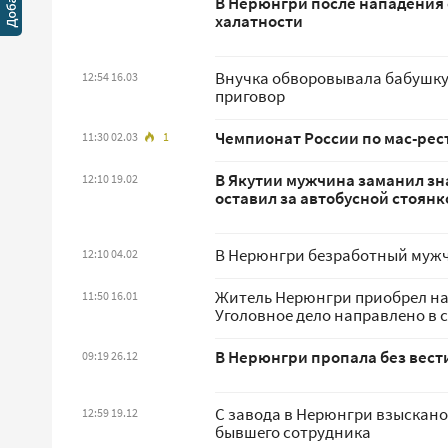
В Нерюнгри после нападения 
халатности
Внучка обворовывала бабушку
12:54 16.03
приговор
Чемпионат России по мас-рес
11:30 02.03
1
В Якутии мужчина заманил зна
12:10 19.02
оставил за автобусной стоян
В Нерюнгри безработный мужч
12:10 04.02
Житель Нерюнгри приобрел нар
11:50 16.01
Уголовное дело направлено в 
В Нерюнгри пропала без вес
09:19 26.12
С завода в Нерюнгри взыскано 
12:59 19.12
бывшего сотрудника