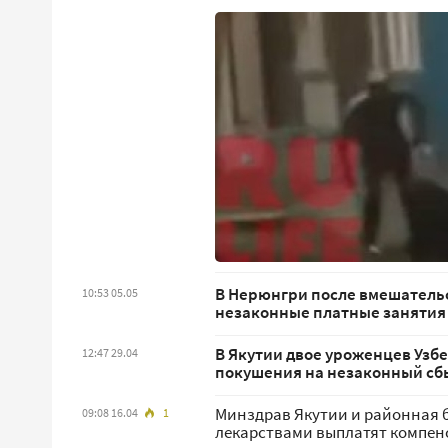
В Нерюнгри после вмешательс
10:53 05.05
незаконные платные занятия
В Якутии двое уроженцев Узб
12:47 29.04
покушения на незаконный сб
Минздрав Якутии и районная 
09:08 16.04
1
лекарствами выплатят компен