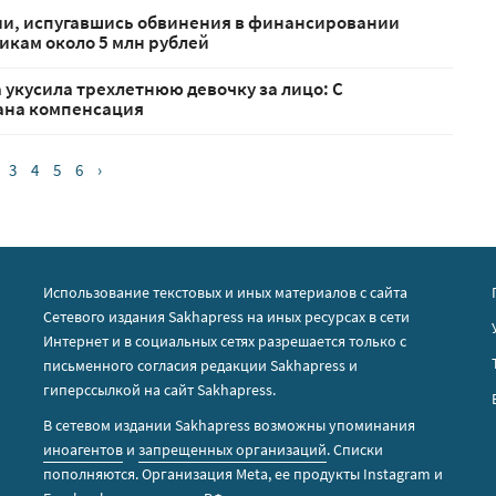
ии, испугавшись обвинения в финансировании
кам около 5 млн рублей
 укусила трехлетнюю девочку за лицо: С
ана компенсация
3
4
5
6
›
Использование текстовых и иных материалов с сайта
Сетевого издания Sakhapress на иных ресурсах в сети
Интернет и в социальных сетях разрешается только с
письменного согласия редакции Sakhapress и
гиперссылкой на сайт Sakhapress.
В сетевом издании Sakhapress возможны упоминания
иноагентов
и
запрещенных организаций
. Списки
пополняются. Организация Metа, ее продукты Instagram и