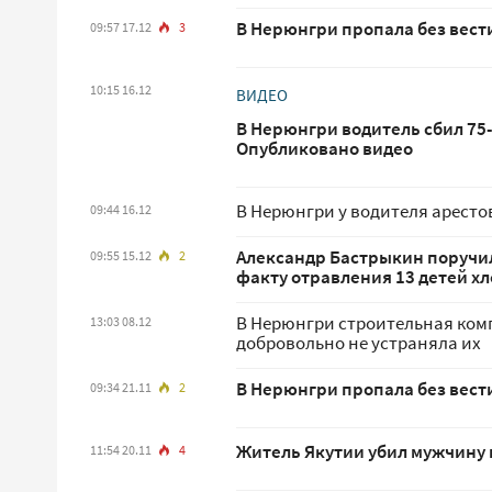
В Нерюнгри пропала без вест
09:57 17.12
3
10:15 16.12
ВИДЕО
В Нерюнгри водитель сбил 75
Опубликовано видео
В Нерюнгри у водителя арестов
09:44 16.12
Александр Бастрыкин поручил
09:55 15.12
2
факту отравления 13 детей х
В Нерюнгри строительная ком
13:03 08.12
добровольно не устраняла их
В Нерюнгри пропала без вест
09:34 21.11
2
Житель Якутии убил мужчину 
11:54 20.11
4