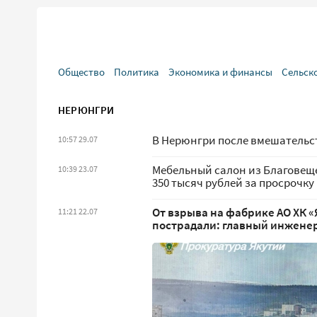
Общество
Политика
Экономика и финансы
Сельск
НЕРЮНГРИ
В Нерюнгри после вмешательс
10:57 29.07
Мебельный салон из Благовещ
10:39 23.07
350 тысяч рублей за просрочку
От взрыва на фабрике АО ХК «
11:21 22.07
пострадали: главный инженер