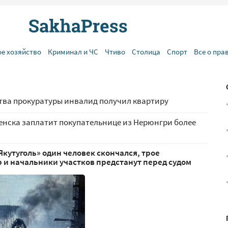
ое хозяйство
Криминал и ЧС
Чтиво
Столица
Спорт
Все о пра
тва прокуратуры инвалид получил квартиру
енска заплатит покупательнице из Нерюнгри более
Якутуголь» один человек скончался, трое
 и начальники участков предстанут перед судом