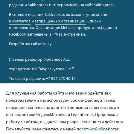
редакции Sakhapress и гиперссылкой на сайт Sakhapress.
В сетевом издании Sakhapress возможны упоминания
иноагентов
и
запрещенных организаций
. Списки
пополняются. Организация Metа, ее продукты Instagram и
Facebook запрещены в РФ за экстремизм.
Разработка сайта:
io
lky
Главный редактор: Яровиков А.Д.
Учредитель: ИП "Мурсакулова Э.М."
Телефон редакции: +7-914-273-40-15
E-mail редакции: sakhapress@mail.ru
Для улучшения работы сайта и его взаимодействия с
пользователями мы используем cookie-файлы, а также
Правила сайта
передаем технические данные о пользователях системам
Политика обработки персональных данных
веб-аналитики ЯндексМетрика и Liveinternet. Продолжая
работу с сайтом, вы даете нам разрешение на эти действия.
Размещение рекламы
Пожалуйста, ознакомьтесь с нашей
политикой обработки
Контакты