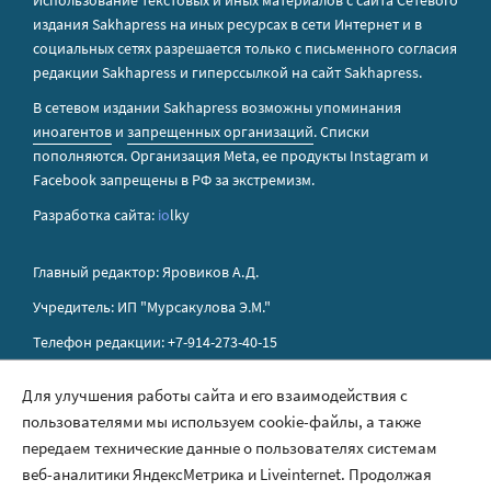
Использование текстовых и иных материалов с сайта Сетевого
издания Sakhapress на иных ресурсах в сети Интернет и в
социальных сетях разрешается только с письменного согласия
редакции Sakhapress и гиперссылкой на сайт Sakhapress.
В сетевом издании Sakhapress возможны упоминания
иноагентов
и
запрещенных организаций
. Списки
пополняются. Организация Metа, ее продукты Instagram и
Facebook запрещены в РФ за экстремизм.
Разработка сайта:
io
lky
Главный редактор: Яровиков А.Д.
Учредитель: ИП "Мурсакулова Э.М."
Телефон редакции: +7-914-273-40-15
E-mail редакции: sakhapress@mail.ru
Для улучшения работы сайта и его взаимодействия с
пользователями мы используем cookie-файлы, а также
Правила сайта
передаем технические данные о пользователях системам
Политика обработки персональных данных
веб-аналитики ЯндексМетрика и Liveinternet. Продолжая