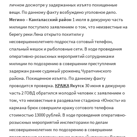
личном досмотре у задержанных изъято похищенные
вещи. По данному факту возбуждено уголовное дело.
Мегино – Кангаласский район
1 июля в дежурную часть
милиции поступило заявлением о том, что неизвестные на
берегу реки Лена открыто похитили у
несовершеннолетнего подростка сотовый телефон,
спальный мешок и рыболовные сети. В ходе проведения
оперативно-розыскных мероприятий сотрудниками
милиции по подозрению в совершении преступления
задержан ранее судимый уроженец Чурапчинского
района. Похищенное изъято. По данному факту
проводится проверка.
КРАЖА
Якутск
30 июня в дежурную
часть 2 ГОВД обратился молодой человек с заявлением о
том, что неизвестные в раздевалке стадиона «Юность» из
кармана брюк совершили кражу сотового телефона
стоимостью 13000 рублей. В ходе проведения оперативно-
розыскных мероприятий инспекторами по делам
несовершеннолетних по подозрению в совершении
преступления задержан ранее судимый уроженец Якутска.