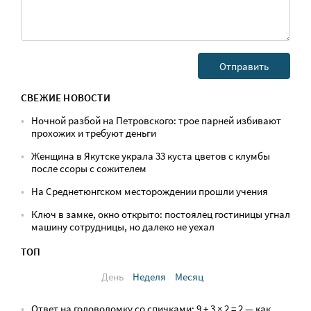
СВЕЖИЕ НОВОСТИ
Ночной разбой на Петровского: трое парней избивают
прохожих и требуют деньги
Женщина в Якутске украла 33 куста цветов с клумбы
после ссоры с сожителем
На Среднетюнгском месторождении прошли учения
Ключ в замке, окно открыто: постоялец гостиницы угнал
машину сотрудницы, но далеко не уехал
ТОП
День
Неделя
Месяц
Ответ на головоломку со спичками: 9 + 3 × 2 = 2 — как