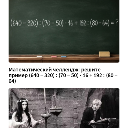
Математический челлендж: решите
пример (640 − 320) : (70 − 50) · 16 + 192 : (80 −
64)