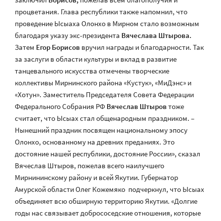
процветания. Глава республики также напомнил, что
проведение Ысыаха Олонхо в Мирном стало возможным
благодаря указу экс-президента
Вячеслава Штырова.
Затем
Егор Борисов
вручил награды и благодарности. Так
за заслуги в области культуры и вклад в развитие
танцевального искусства отмечены творческие
коллективы Мирнинского района «Кустук», «МиДэнс» и
«Хотун». Заместитель Председателя Совета Федерации
Федерального Собрания РФ
Вячеслав Штыров
тоже
считает, что Ысыах стал общенародным праздником. –
Нынешний праздник посвящен национальному эпосу
Олонхо, основанному на древних преданиях. Это
достояние нашей республики, достояние России», сказал
Вячеслав Штыров, пожелав всего наилучшего
Мирнининскому району и всей Якутии. Губернатор
Амурской области Олег Кожемяко подчеркнул, что Ысыах
объединяет всю обширную территорию Якутии. «Долгие
годы нас связывает добрососедские отношения, которые