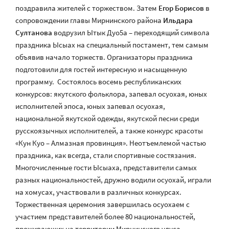
поздравила жителей с торжеством. Затем
Егор Борисов
в
сопровождении главы Мирнинского района
Ильдара
Султанова
водрузил Ытык Дуо5а – переходящий символа
праздника Ысыах на специальный постамент, тем самым
объявив начало торжеств. Организаторы праздника
подготовили для гостей интересную и насыщенную
программу. Состоялось восемь республиканских
конкурсов: якутского фольклора, запевал осуохая, юных
исполнителей эпоса, юных запевал осуохая,
национальной якутской одежды, якутской песни среди
русскоязычных исполнителей, а также конкурс красоты
«Кун Куо – Алмазная провинция». Неотъемлемой частью
праздника, как всегда, стали спортивные состязания.
Многочисленные гости Ысыаха, представители самых
разных национальностей, дружно водили осуохай, играли
на хомусах, участвовали в различных конкурсах.
Торжественная церемония завершилась осуохаем с
участием представителей более 80 национальностей,
проживающих на территории Мирнинского улуса.