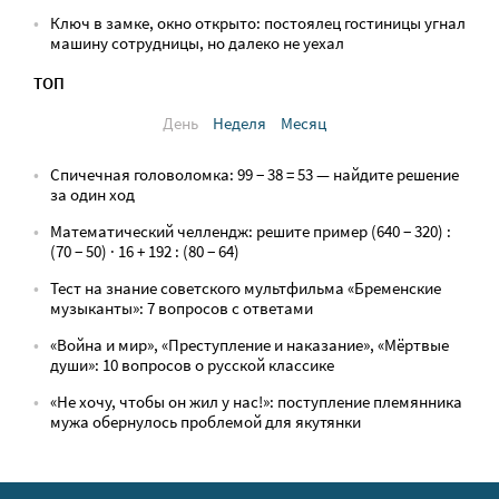
Ключ в замке, окно открыто: постоялец гостиницы угнал
машину сотрудницы, но далеко не уехал
ТОП
День
Неделя
Месяц
Спичечная головоломка: 99 − 38 = 53 — найдите решение
за один ход
Математический челлендж: решите пример (640 − 320) :
(70 − 50) · 16 + 192 : (80 − 64)
Тест на знание советского мультфильма «Бременские
музыканты»: 7 вопросов с ответами
«Война и мир», «Преступление и наказание», «Мёртвые
души»: 10 вопросов о русской классике
«Не хочу, чтобы он жил у нас!»: поступление племянника
мужа обернулось проблемой для якутянки