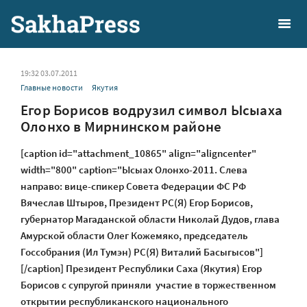
19:32 03.07.2011
Главные новости
Якутия
Егор Борисов водрузил символ Ысыаха
Олонхо в Мирнинском районе
[caption id="attachment_10865" align="aligncenter"
width="800" caption="Ысыах Олонхо-2011. Слева
направо: вице-спикер Совета Федерации ФС РФ
Вячеслав Штыров, Президент РС(Я) Егор Борисов,
губернатор Магаданской области Николай Дудов, глава
Амурской области Олег Кожемяко, председатель
Госсобрания (Ил Тумэн) РС(Я) Виталий Басыгысов"]
[/caption] Президент Республики Саха (Якутия) Егор
Борисов с супругой приняли участие в торжественном
открытии республиканского национального