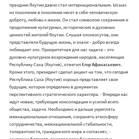
праздник Якутии давно стал интернациональным. Ысыах
из поколения в поколение несет в себе человеческую
доброту, любовь к жизни. Он стал символом сохранения и
продолжения культурных, исторических и духовных
ценностей жителей Якутии. Слушая олонхосутов, они
представляли будущую жизнь, и знали – добро всегда
побеждает зло. Приоритетная для нас задача – это
духовно-культурное возрождение народов, населяющих
Республику Саха (Якутия), отметил
Егор Афанасьевич.
Кроме этого, президент сделал акцент на том, что сегодня
Республика Саха (Якутия) хорошо представляет свое
будущее, которое определено в документах
перспективного стратегического характера. - Впереди нас
ждут новые, требующие консолидации и усилий всего
общества, задачи. Необходимо и дальше укреплять
межнациональные отношения, сохранять атмосферу
сотрудничества, межнациональной стабильности,
толерантности, гражданского мира и согласия», -
заключил
Борисов,
пожелав всем благополучия и