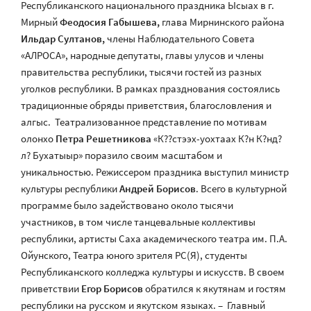
Республиканского национального праздника Ысыах в г.
Мирный
Феодосия Габышева,
глава Мирнинского района
Ильдар Султанов,
члены Наблюдательного Совета
«АЛРОСА», народные депутаты, главы улусов и члены
правительства республики, тысячи гостей из разных
уголков республики. В рамках празднования состоялись
традиционные обряды приветствия, благословления и
алгыс. Театрализованное представление по мотивам
олонхо
Петра Решетникова
«К??стээх-уохтаах К?н К?нд?
л? Бухатыыр» поразило своим масштабом и
уникальностью. Режиссером праздника выступил министр
культуры республики
Андрей Борисов
. Всего в культурной
программе было задействовано около тысячи
участников, в том числе танцевальные коллективы
республики, артисты Саха академического театра им. П.А.
Ойунского, Театра юного зрителя РС(Я), студенты
Республиканского колледжа культуры и искусств. В своем
приветствии
Егор Борисов
обратился к якутянам и гостям
республики на русском и якутском языках. – Главный