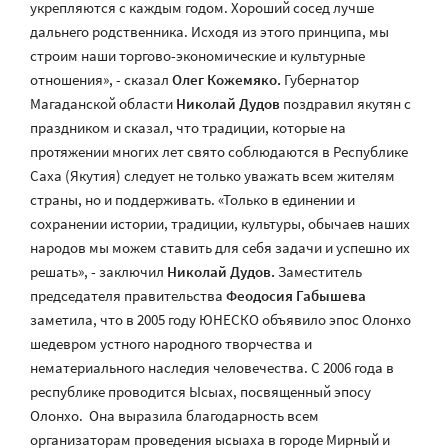
укрепляются с каждым годом. Хороший сосед лучше
дальнего родственника. Исходя из этого принципа, мы
строим наши торгово-экономические и культурные
отношения», - сказал
Олег Кожемяко.
Губернатор
Магаданской области
Николай Дудов
поздравил якутян с
праздником и сказал, что традиции, которые на
протяжении многих лет свято соблюдаются в Республике
Саха (Якутия) следует не только уважать всем жителям
страны, но и поддерживать. «Только в единении и
сохранении истории, традиции, культуры, обычаев наших
народов мы можем ставить для себя задачи и успешно их
решать», - заключил
Николай Дудов.
Заместитель
председателя правительства
Феодосия Габышева
заметила, что в 2005 году ЮНЕСКО объявило эпос Олонхо
шедевром устного народного творчества и
нематериального наследия человечества. С 2006 года в
республике проводится Ысыах, посвященный эпосу
Олонхо. Она выразила благодарность всем
организаторам проведения ысыаха в городе Мирный и