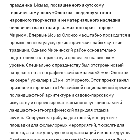
праздника Ысыах, посвященного якутскому
героическому эпосу «Олонхо» - шедевру устного
народного творчества и нематериального наследия
человечества в столице алмазного края – городе
Мирном.
Впервые Ысыах Олонхо масштабно проводится в
промышленном улусе, где исторически слабы якутские
традиции. Однако Мирнинский район основательно
подготовился к торжеству и провел его на высоком
уровне. Специально к празднеству был отстроен новый
ландшафтно-этнографический комплекс «Земля Олонхо»
на озере Чуоналыр в 13 км. от Мирного. Этот проект занял
призовое второе место IРоссийской национальной премии
по ландшафтной архитектуре и садово-парковому
искусству и спроектирован как многофункциональный
ландшафтно-этнографический парк для отдыха
якутян. Сооружены трибуна для гостей, концертные
площадки для фольклорных мероприятий, тюсюлгэ для
олонхо, а также для улусов и организаций и многое другое.
Особого внимания заслуживают Мо5ол ураса и Аал Луук