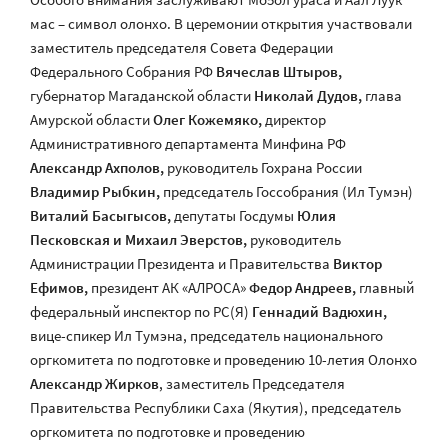
мас – символ олонхо. В церемонии открытия участвовали
заместитель председателя Совета Федерации
Федерального Собрания РФ
Вячеслав Штыров,
губернатор Магаданской области
Николай Дудов,
глава
Амурской области
Олег Кожемяко,
директор
Административного департамента Минфина РФ
Александр Ахполов,
руководитель Гохрана России
Владимир Рыбкин,
председатель Госсобрания (Ил Тумэн)
Виталий Басыгысов,
депутаты Госдумы
Юлия
Песковская и Михаил Эверстов,
руководитель
Администрации Президента и Правительства
Виктор
Ефимов,
президент АК «АЛРОСА»
Федор Андреев,
главный
федеральный инспектор по РС(Я)
Геннадий Вадюхин,
вице-спикер Ил Тумэна, председатель национального
оргкомитета по подготовке и проведению 10-летия Олонхо
Александр Жирков
, заместитель Председателя
Правительства Республики Саха (Якутия), председатель
оргкомитета по подготовке и проведению