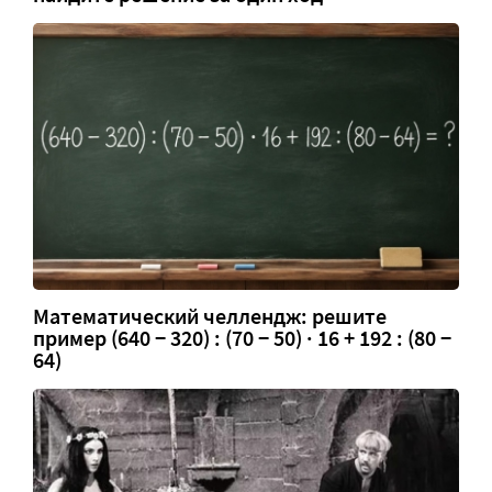
Математический челлендж: решите
пример (640 − 320) : (70 − 50) · 16 + 192 : (80 −
64)