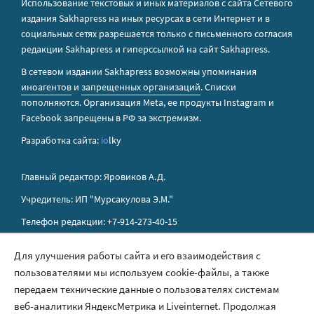
Использование текстовых и иных материалов с сайта Сетевого
издания Sakhapress на иных ресурсах в сети Интернет и в
социальных сетях разрешается только с письменного согласия
редакции Sakhapress и гиперссылкой на сайт Sakhapress.
В сетевом издании Sakhapress возможны упоминания
иноагентов
и
запрещенных организаций
. Списки
пополняются. Организация Metа, ее продукты Instagram и
Facebook запрещены в РФ за экстремизм.
Разработка сайта:
io
lky
Главный редактор: Яровиков А.Д.
Учредитель: ИП "Мурсакулова Э.М."
Телефон редакции: +7-914-273-40-15
E-mail редакции: sakhapress@mail.ru
Для улучшения работы сайта и его взаимодействия с
пользователями мы используем cookie-файлы, а также
Правила сайта
передаем технические данные о пользователях системам
Политика обработки персональных данных
веб-аналитики ЯндексМетрика и Liveinternet. Продолжая