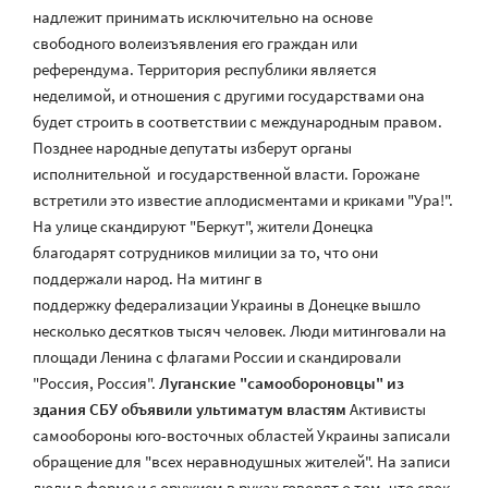
надлежит принимать исключительно на основе
свободного волеизъявления его граждан или
референдума. Территория республики является
неделимой, и отношения с другими государствами она
будет строить в соответствии с международным правом.
Позднее народные депутаты изберут органы
исполнительной и государственной власти. Горожане
встретили это известие аплодисментами и криками "Ура!".
На улице скандируют "Беркут", жители Донецка
благодарят сотрудников милиции за то, что они
поддержали народ. На митинг в
поддержку федерализации Украины в Донецке вышло
несколько десятков тысяч человек. Люди митинговали на
площади Ленина с флагами России и скандировали
"Россия, Россия".
Луганские "самообороновцы" из
здания СБУ объявили ультиматум властям
Активисты
самообороны юго-восточных областей Украины записали
обращение для "всех неравнодушных жителей". На записи
люди в форме и с оружием в руках говорят о том, что срок