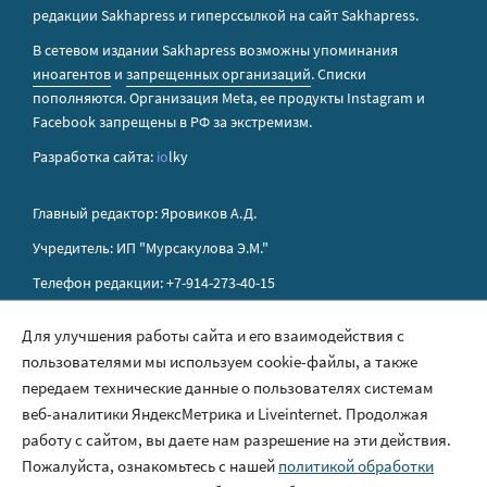
редакции Sakhapress и гиперссылкой на сайт Sakhapress.
В сетевом издании Sakhapress возможны упоминания
иноагентов
и
запрещенных организаций
. Списки
пополняются. Организация Metа, ее продукты Instagram и
Facebook запрещены в РФ за экстремизм.
Разработка сайта:
io
lky
Главный редактор: Яровиков А.Д.
Учредитель: ИП "Мурсакулова Э.М."
Телефон редакции: +7-914-273-40-15
E-mail редакции: sakhapress@mail.ru
Для улучшения работы сайта и его взаимодействия с
пользователями мы используем cookie-файлы, а также
Правила сайта
передаем технические данные о пользователях системам
Политика обработки персональных данных
веб-аналитики ЯндексМетрика и Liveinternet. Продолжая
работу с сайтом, вы даете нам разрешение на эти действия.
Размещение рекламы
Пожалуйста, ознакомьтесь с нашей
политикой обработки
Контакты