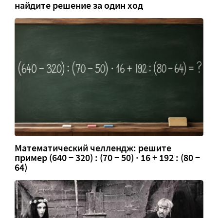
найдите решение за один ход
Математический челлендж: решите
пример (640 − 320) : (70 − 50) · 16 + 192 : (80 −
64)