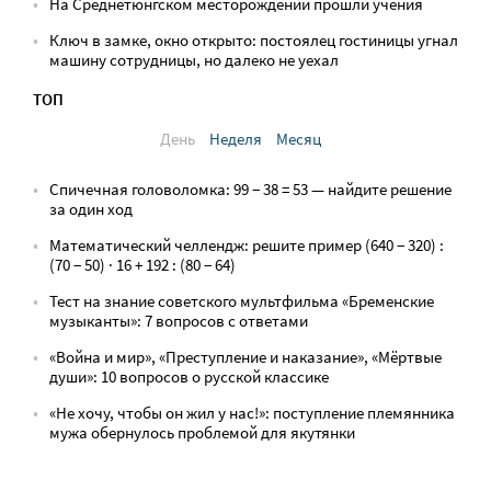
На Среднетюнгском месторождении прошли учения
Ключ в замке, окно открыто: постоялец гостиницы угнал
машину сотрудницы, но далеко не уехал
ТОП
День
Неделя
Месяц
Спичечная головоломка: 99 − 38 = 53 — найдите решение
за один ход
Математический челлендж: решите пример (640 − 320) :
(70 − 50) · 16 + 192 : (80 − 64)
Тест на знание советского мультфильма «Бременские
музыканты»: 7 вопросов с ответами
«Война и мир», «Преступление и наказание», «Мёртвые
души»: 10 вопросов о русской классике
«Не хочу, чтобы он жил у нас!»: поступление племянника
мужа обернулось проблемой для якутянки