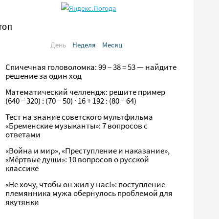
ТОП
День
Неделя
Месяц
Спичечная головоломка: 99 − 38 = 53 — найдите
решение за один ход
Математический челлендж: решите пример
(640 − 320) : (70 − 50) · 16 + 192 : (80 − 64)
Тест на знание советского мультфильма
«Бременские музыканты»: 7 вопросов с
ответами
«Война и мир», «Преступление и наказание»,
«Мёртвые души»: 10 вопросов о русской
классике
«Не хочу, чтобы он жил у нас!»: поступление
племянника мужа обернулось проблемой для
якутянки