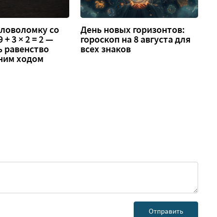
оловоломку со
День новых горизонтов:
 + 3 × 2 = 2 —
гороскоп на 8 августа для
ь равенство
всех знаков
ним ходом