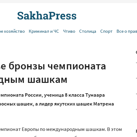
ое хозяйство
Криминал и ЧС
Чтиво
Столица
Спорт
Все о пра
ве бронзы чемпионата
одным шашкам
мпионата России, ученица 8 класса Тунаара
носных шашек, а лидер якутских шашек Матрена
емпионат Европы по ме­жду­на­род­ным шашкам. В этом