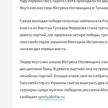
году первенство Старого Света проходило по дв
Якутские мастера Матрена Ноговицына и Тунаар
Самая молодая победительница чемпионата Росс
класса из Якутска Тунаара Федорова стала тре
девять партий, где одержала четыре победы, т
гроссмейстерам украинке Виктории Мотричко и
заняли два первых места.
Лидер якутских шашек Матрена Ноговицына такж
дисциплине блиц. В девяти партиях она не проиг
ничейных партий. Больше очков смогли набрать
Гроссмейстер из Украины смогла выиграть два з
турнирах среди мужчин победили россияне Айну
сообщает
sportyakutia.ru
.