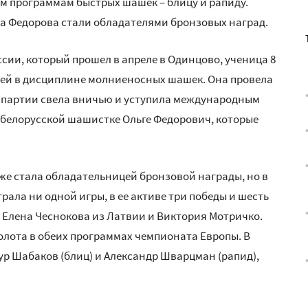
ум программам быстрых шашек – блицу и рапиду.
а Федорова стали обладателями бронзовых наград.
ии, который прошел в апреле в Одинцово, ученица 8
тьей в дисциплине молниеносных шашек. Она провела
ри партии свела вничью и уступила международным
 белорусской шашистке Ольге Федорович, которые
е стала обладательницей бронзовой награды, но в
рала ни одной игры, в ее активе три победы и шесть
 Елена Чеснокова из Латвии и Виктория Мотричко.
олота в обеих программах чемпионата Европы. В
р Шабаков (блиц) и Александр Шварцман (рапид),