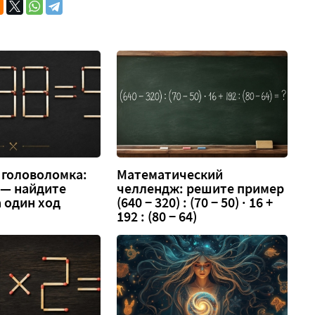
 головоломка:
Математический
3 — найдите
челлендж: решите пример
 один ход
(640 − 320) : (70 − 50) · 16 +
192 : (80 − 64)