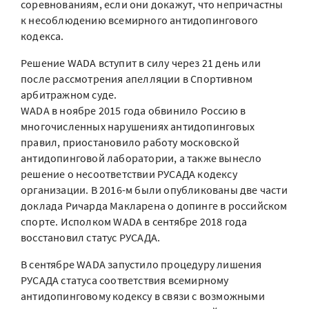
соревнованиям, если они докажут, что непричастны
к несоблюдению всемирного антидопингового
кодекса.
Решение WADA вступит в силу через 21 день или
после рассмотрения апелляции в Спортивном
арбитражном суде.
WADA в ноябре 2015 года обвинило Россию в
многочисленных нарушениях антидопинговых
правил, приостановило работу московской
антидопинговой лаборатории, а также вынесло
решение о несоответствии РУСАДА кодексу
организации. В 2016-м были опубликованы две части
доклада Ричарда Макларена о допинге в российском
спорте. Исполком WADA в сентябре 2018 года
восстановил статус РУСАДА.
В сентябре WADA запустило процедуру лишения
РУСАДА статуса соответствия всемирному
антидопинговому кодексу в связи с возможными