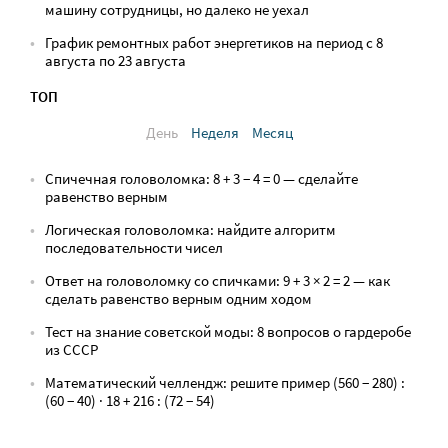
машину сотрудницы, но далеко не уехал
График ремонтных работ энергетиков на период с 8
августа по 23 августа
ТОП
День
Неделя
Месяц
Спичечная головоломка: 8 + 3 − 4 = 0 — сделайте
равенство верным
Логическая головоломка: найдите алгоритм
последовательности чисел
Ответ на головоломку со спичками: 9 + 3 × 2 = 2 — как
сделать равенство верным одним ходом
Тест на знание советской моды: 8 вопросов о гардеробе
из СССР
Математический челлендж: решите пример (560 − 280) :
(60 − 40) · 18 + 216 : (72 − 54)