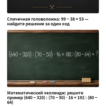
Спичечная головоломка: 99 − 38 = 53 —
найдите решение за один ход
Математический челлендж: решите
пример (640 − 320) : (70 − 50) · 16 + 192 : (80 −
64)