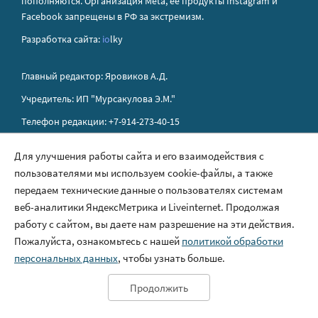
пополняются. Организация Metа, ее продукты Instagram и
Facebook запрещены в РФ за экстремизм.
Разработка сайта:
io
lky
Главный редактор: Яровиков А.Д.
Учредитель: ИП "Мурсакулова Э.М."
Телефон редакции: +7-914-273-40-15
E-mail редакции: sakhapress@mail.ru
Для улучшения работы сайта и его взаимодействия с
пользователями мы используем cookie-файлы, а также
Правила сайта
передаем технические данные о пользователях системам
Политика обработки персональных данных
веб-аналитики ЯндексМетрика и Liveinternet. Продолжая
работу с сайтом, вы даете нам разрешение на эти действия.
Размещение рекламы
Пожалуйста, ознакомьтесь с нашей
политикой обработки
Контакты
персональных данных
, чтобы узнать больше.
Продолжить