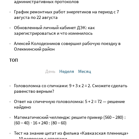
административных протоколов
График ремонтных работ энергетиков на период с 7
августа по 22 августа
Обновленный личный кабинет ДЭК: как
зарегистрироваться и что изменилось
Алексей Колодезников совершил рабочую поездку в
Олекминский район
ТОП
День
Неделя
Месяц
Головоломка со спичками: 9 + 3 х 2 = 2. Сможете сделать
равенство верным?
Ответ на спичечную головоломка: 5 + 2 = 72 — решение
найдено
Математический челлендж: решите пример (560 − 280) :
(60 − 40) · 16 + 240 : (80 − 60)
Тест на знание цитат из фильма «Кавказская пленница»
— 10 вопросов с ответами