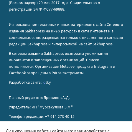
(Роскомнадзор) 29 мая 2017 года. Свидетельство о
регистрации Эл № ФС77-69888.
Использование текстовых и иных материалов с сайта Сетевого
издания Sakhapress на иных ресурсах в сети Интернет и в
социальных сетях разрешается только с письменного согласия
редакции Sakhapress и гиперссылкой на сайт Sakhapress.
В сетевом издании Sakhapress возможны упоминания
иноагентов
и
запрещенных организаций
. Списки
пополняются. Организация Metа, ее продукты Instagram и
Facebook запрещены в РФ за экстремизм.
Разработка сайта:
io
lky
Главный редактор: Яровиков А.Д.
Учредитель: ИП "Мурсакулова Э.М."
Телефон редакции: +7-914-273-40-15
E-mail редакции: sakhapress@mail.ru
Для улучшения работы сайта и его взаимодействия с