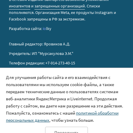
иноагентов
и
запрещенных организаций
. Списки
пополняются. Организация Metа, ее продукты Instagram и
Facebook запрещены в РФ за экстремизм.
Разработка сайта:
io
lky
Главный редактор: Яровиков А.Д.
Учредитель: ИП "Мурсакулова Э.М."
Телефон редакции: +7-914-273-40-15
E-mail редакции: sakhapress@mail.ru
Для улучшения работы сайта и его взаимодействия с
пользователями мы используем cookie-файлы, а также
Правила сайта
передаем технические данные о пользователях системам
Политика обработки персональных данных
веб-аналитики ЯндексМетрика и Liveinternet. Продолжая
работу с сайтом, вы даете нам разрешение на эти действия.
Размещение рекламы
Пожалуйста, ознакомьтесь с нашей
политикой обработки
Контакты
персональных данных
, чтобы узнать больше.
Продолжить