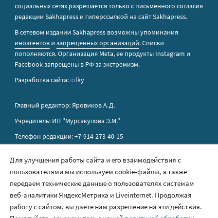
социальных сетях разрешается только с письменного согласия
редакции Sakhapress и гиперссылкой на сайт Sakhapress.
В сетевом издании Sakhapress возможны упоминания
иноагентов
и
запрещенных организаций
. Списки
пополняются. Организация Metа, ее продукты Instagram и
Facebook запрещены в РФ за экстремизм.
Разработка сайта:
io
lky
Главный редактор: Яровиков А.Д.
Учредитель: ИП "Мурсакулова Э.М."
Телефон редакции: +7-914-273-40-15
E-mail редакции: sakhapress@mail.ru
Для улучшения работы сайта и его взаимодействия с
пользователями мы используем cookie-файлы, а также
Правила сайта
передаем технические данные о пользователях системам
Политика обработки персональных данных
веб-аналитики ЯндексМетрика и Liveinternet. Продолжая
работу с сайтом, вы даете нам разрешение на эти действия.
Размещение рекламы