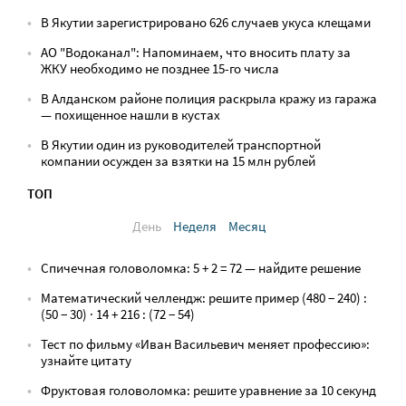
В Якутии зарегистрировано 626 случаев укуса клещами
АО "Водоканал": Напоминаем, что вносить плату за
ЖКУ необходимо не позднее 15-го числа
В Алданском районе полиция раскрыла кражу из гаража
— похищенное нашли в кустах
В Якутии один из руководителей транспортной
компании осужден за взятки на 15 млн рублей
ТОП
День
Неделя
Месяц
Спичечная головоломка: 5 + 2 = 72 — найдите решение
Математический челлендж: решите пример (480 − 240) :
(50 − 30) · 14 + 216 : (72 − 54)
Тест по фильму «Иван Васильевич меняет профессию»:
узнайте цитату
Фруктовая головоломка: решите уравнение за 10 секунд