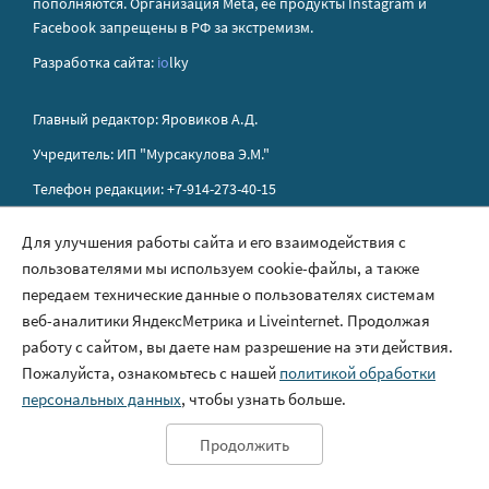
пополняются. Организация Metа, ее продукты Instagram и
Facebook запрещены в РФ за экстремизм.
Разработка сайта:
io
lky
Главный редактор: Яровиков А.Д.
Учредитель: ИП "Мурсакулова Э.М."
Телефон редакции: +7-914-273-40-15
E-mail редакции: sakhapress@mail.ru
Для улучшения работы сайта и его взаимодействия с
пользователями мы используем cookie-файлы, а также
Правила сайта
передаем технические данные о пользователях системам
Политика обработки персональных данных
веб-аналитики ЯндексМетрика и Liveinternet. Продолжая
работу с сайтом, вы даете нам разрешение на эти действия.
Размещение рекламы
Пожалуйста, ознакомьтесь с нашей
политикой обработки
Контакты
персональных данных
, чтобы узнать больше.
Продолжить