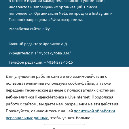
В сетевом издании Sakhapress возможны упоминания
иноагентов
и
запрещенных организаций
. Списки
пополняются. Организация Metа, ее продукты Instagram и
Facebook запрещены в РФ за экстремизм.
Разработка сайта:
io
lky
Главный редактор: Яровиков А.Д.
Учредитель: ИП "Мурсакулова Э.М."
Телефон редакции: +7-914-273-40-15
E-mail редакции: sakhapress@mail.ru
Для улучшения работы сайта и его взаимодействия с
пользователями мы используем cookie-файлы, а также
Правила сайта
передаем технические данные о пользователях системам
Политика обработки персональных данных
веб-аналитики ЯндексМетрика и Liveinternet. Продолжая
работу с сайтом, вы даете нам разрешение на эти действия.
Размещение рекламы
Пожалуйста, ознакомьтесь с нашей
политикой обработки
Контакты
персональных данных
, чтобы узнать больше.