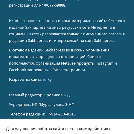
регистрации Эл № ФС77-69888.
Использование текстовых и иных материалов с сайта Сетевого
издания Sakhapress на иных ресурсах в сети Интернет и в
социальных сетях разрешается только с письменного согласия
редакции Sakhapress и гиперссылкой на сайт Sakhapress.
В сетевом издании Sakhapress возможны упоминания
иноагентов
и
запрещенных организаций
. Списки
пополняются. Организация Metа, ее продукты Instagram и
Facebook запрещены в РФ за экстремизм.
Разработка сайта:
io
lky
Главный редактор: Яровиков А.Д.
Учредитель: ИП "Мурсакулова Э.М."
Телефон редакции: +7-914-273-40-15
E-mail редакции: sakhapress@mail.ru
Для улучшения работы сайта и его взаимодействия с