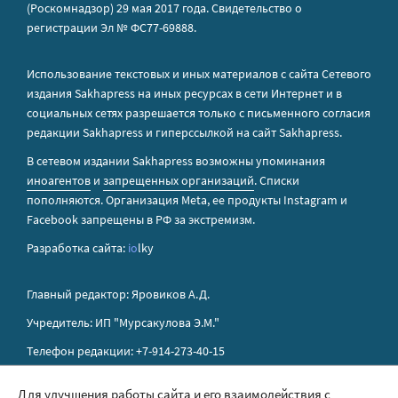
(Роскомнадзор) 29 мая 2017 года. Свидетельство о
регистрации Эл № ФС77-69888.
Использование текстовых и иных материалов с сайта Сетевого
издания Sakhapress на иных ресурсах в сети Интернет и в
социальных сетях разрешается только с письменного согласия
редакции Sakhapress и гиперссылкой на сайт Sakhapress.
В сетевом издании Sakhapress возможны упоминания
иноагентов
и
запрещенных организаций
. Списки
пополняются. Организация Metа, ее продукты Instagram и
Facebook запрещены в РФ за экстремизм.
Разработка сайта:
io
lky
Главный редактор: Яровиков А.Д.
Учредитель: ИП "Мурсакулова Э.М."
Телефон редакции: +7-914-273-40-15
E-mail редакции: sakhapress@mail.ru
Для улучшения работы сайта и его взаимодействия с