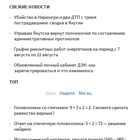
СВЕЖИЕ НОВОСТИ
Убийство в Нерюнгри и два ДТП с тремя
пострадавшими: сводка в Якутии
Управам Якутска вернут полномочия по составлению
административных протоколов
График ремонтных работ энергетиков на период с 7
августа по 22 августа
Обновленный личный кабинет ДЭК: как
зарегистрироваться и что изменилось
ТОП
День
Неделя
Месяц
Головоломка со спичками: 9 + 3 х 2 = 2. Сможете сделать
равенство верным?
Ответ на спичечную головоломка: 5 + 2 = 72 — решение
найдено
Математический челлендж: решите пример (560 − 280) :