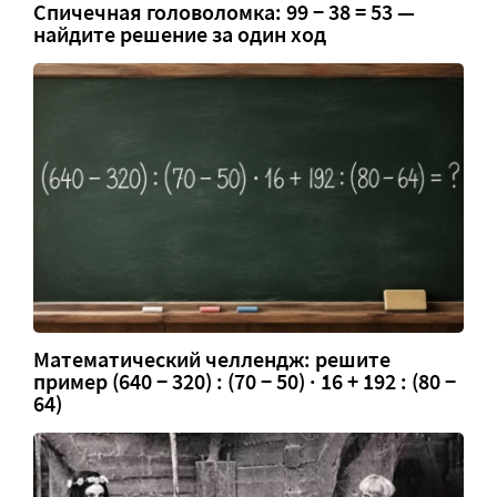
Спичечная головоломка: 99 − 38 = 53 —
найдите решение за один ход
Математический челлендж: решите
пример (640 − 320) : (70 − 50) · 16 + 192 : (80 −
64)