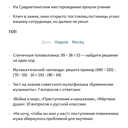
На Среднетюнгском месторождении прошли учения
Ключ в замке, окно открыто: постоялец гостиницы угнал
машину сотрудницы, но далеко не уехал
ТОП
День
Неделя
Месяц
Спичечная головоломка: 99 − 38 = 53 — найдите решение
за один ход
Математический челлендж: решите пример (640 − 320) :
(70 − 50) · 16 + 192 : (80 − 64)
Тест на знание советского мультфильма «Бременские
музыканты»: 7 вопросов с ответами
«Война и мир», «Преступление и наказание», «Мёртвые
души»: 10 вопросов о русской классике
«Не хочу, чтобы он жил у нас!»: поступление племянника
мужа обернулось проблемой для якутянки