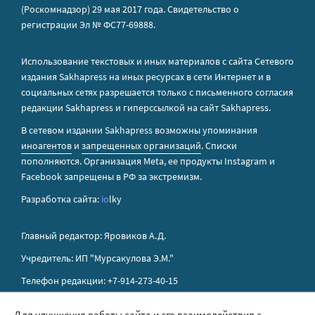
(Роскомнадзор) 29 мая 2017 года. Свидетельство о
регистрации Эл № ФС77-69888.
Использование текстовых и иных материалов с сайта Сетевого
издания Sakhapress на иных ресурсах в сети Интернет и в
социальных сетях разрешается только с письменного согласия
редакции Sakhapress и гиперссылкой на сайт Sakhapress.
В сетевом издании Sakhapress возможны упоминания
иноагентов
и
запрещенных организаций
. Списки
пополняются. Организация Metа, ее продукты Instagram и
Facebook запрещены в РФ за экстремизм.
Разработка сайта:
io
lky
Главный редактор: Яровиков А.Д.
Учредитель: ИП "Мурсакулова Э.М."
Телефон редакции: +7-914-273-40-15
E-mail редакции: sakhapress@mail.ru
Для улучшения работы сайта и его взаимодействия с