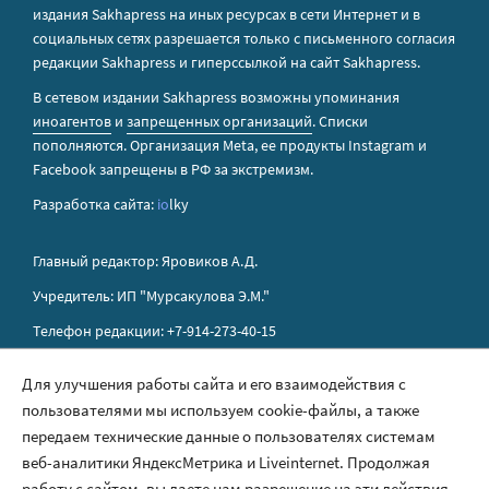
издания Sakhapress на иных ресурсах в сети Интернет и в
социальных сетях разрешается только с письменного согласия
редакции Sakhapress и гиперссылкой на сайт Sakhapress.
В сетевом издании Sakhapress возможны упоминания
иноагентов
и
запрещенных организаций
. Списки
пополняются. Организация Metа, ее продукты Instagram и
Facebook запрещены в РФ за экстремизм.
Разработка сайта:
io
lky
Главный редактор: Яровиков А.Д.
Учредитель: ИП "Мурсакулова Э.М."
Телефон редакции: +7-914-273-40-15
E-mail редакции: sakhapress@mail.ru
Для улучшения работы сайта и его взаимодействия с
пользователями мы используем cookie-файлы, а также
Правила сайта
передаем технические данные о пользователях системам
Политика обработки персональных данных
веб-аналитики ЯндексМетрика и Liveinternet. Продолжая
работу с сайтом, вы даете нам разрешение на эти действия.